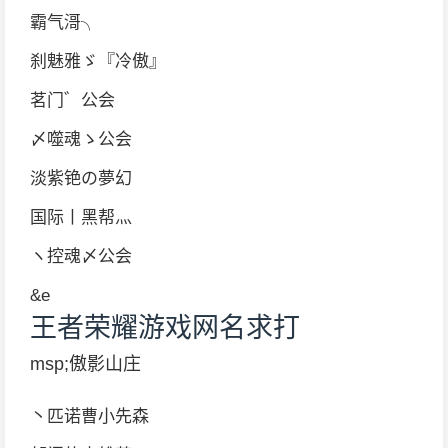
霸气滒╮
刹魅雅ゞ『冷傲』
茗门゛公会
〆噬魂ゝ公会
淡紫铯の夢幻
国际丨黑帮灬
ヽ控魂〆公会
&e
王者荣耀游戏网名求打
msp;傲影山庄
丶匹诺曹小先森