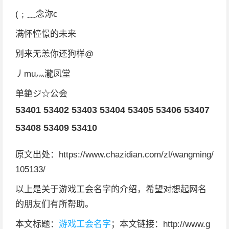
(﹔﹏念沵c
满怀憧憬的未来
别来无恙你还狗样@
丿mu灬瀧凤堂
单銫ジ☆公会
53401
53402
53403
53404
53405
53406
53407
53408
53409
53410
原文出处：https://www.chazidian.com/zl/wangming/
105133/
以上是关于游戏工会名字的介绍，希望对想起网名
的朋友们有所帮助。
本文标题：
游戏工会名字
；本文链接：http://www.g