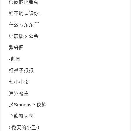
郁闷的尐雏菊
姐不屑认识你。
什么↘东东﹌
い宸熙ゞ公会
紫轩阁
-迦南
红鼻子叔叔
七小小夜
冥界霸主
乄Smnous丶仪族
╰龍霸天芐
0微笑的小丑0