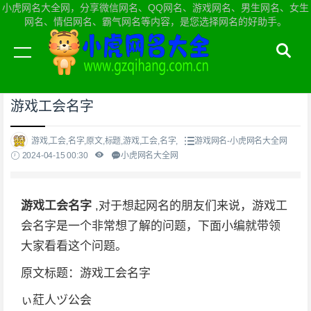
小虎网名大全网，分享微信网名、QQ网名、游戏网名、男生网名、女生
网名、情侣网名、霸气网名等内容，是您选择网名的好助手。
当前位置：
小虎网名大全网首页
>
游戏网名
游戏工会名字
游戏,工会,名字,原文,标题,游戏,工会,名字,
游戏网名-小虎网名大全网
2024-04-15 00:30
小虎网名大全网
游戏工会名字
,对于想起网名的朋友们来说，游戏工
会名字是一个非常想了解的问题，下面小编就带领
大家看看这个问题。
原文标题：游戏工会名字
ぃ葒人ヅ公会