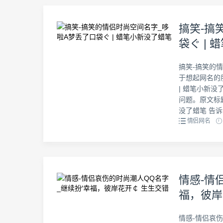
搞笑-搞
袋ぐ |
搞笑-搞笑的情
于想起网名的
| 蜡笔小新
问题。原文标
没了蜡笔 告诉
情侣网名
情感-情
福，彼岸
情感-情侣哀伤