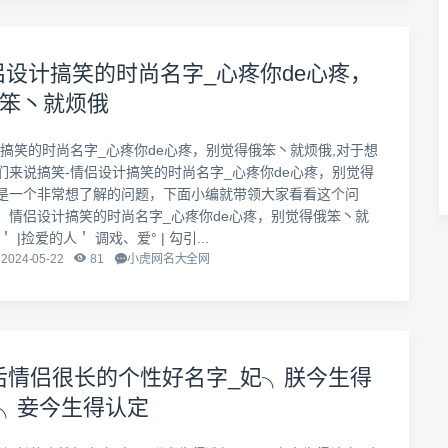
侣设计搞笑的时尚名字_心疼你de心疼，
笨丶就烦俄
计搞笑的时尚名字_心疼你de心疼，别觉得俄笨丶就烦俄,对于想
们来说搞笑-情侣设计搞笑的时尚名字_心疼你de心疼，别觉得
是一个非常想了解的问题，下面小编就带领大家看看这个问
：情侣设计搞笑的时尚名字_心疼你de心疼，别觉得俄笨丶就
 |捡爱的人＇ 调戏、爱° | 勾引...
2024-05-22
81
小虎网名大全网
0后情侣很长的个性好名字_妃╮朕今生得
 王╮妾今生得认定