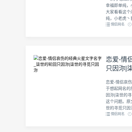
幸福即单纯，
大家看看这个
纯，小老虎丶我
情侣网名
恋爱-情
只因沵|
恋爱-情侣哀
于想起网名的
因沵|柒世的
这个问题。原
世的寻觅只因沵
情侣网名