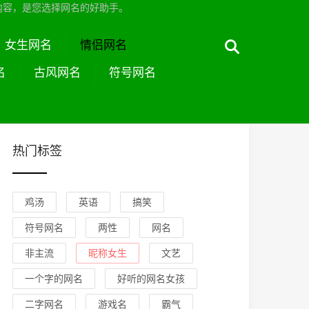
内容，是您选择网名的好助手。
女生网名
情侣网名
名
古风网名
符号网名
热门标签
鸡汤
英语
搞笑
符号网名
两性
网名
非主流
昵称女生
文艺
一个字的网名
好听的网名女孩
二字网名
游戏名
霸气