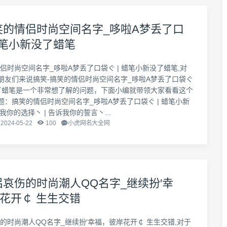
笑的情侣时尚空间名字_哆啦A梦丢了口
 蜡笔小新没了蜡笔
侣时尚空间名字_哆啦A梦丢了口袋ぐ | 蜡笔小新没了蜡笔,对
朋友们来说搞笑-搞笑的情侣时尚空间名字_哆啦A梦丢了口袋ぐ
没了蜡笔是一个非常想了解的问题，下面小编就带领大家看看这个
题：搞笑的情侣时尚空间名字_哆啦A梦丢了口袋ぐ | 蜡笔小新
我你的选择丶 | 告诉我你的誓言丶...
2024-05-22
100
小虎网名大全网
侣哀伤的时尚潮人QQ名字_继续扮′幸
花开￠ 生生交错
的时尚潮人QQ名字_继续扮′幸福，彼岸花开￠ 生生交错,对于