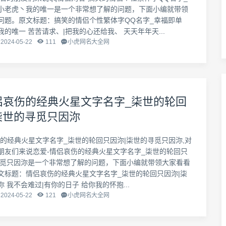
小老虎丶我的唯一是一个非常想了解的问题，下面小编就带领
问题。原文标题：搞笑的情侣个性繁体字QQ名字_幸福即单
的唯一 苦苦请求、|把我的心还给我、 天天年年天...
2024-05-22
111
小虎网名大全网
侣哀伤的经典火星文字名字_柒世的轮回
柒世的寻觅只因沵
伤的经典火星文字名字_柒世的轮回只因沵|柒世的寻觅只因沵,对
朋友们来说恋爱-情侣哀伤的经典火星文字名字_柒世的轮回只
寻觅只因沵是一个非常想了解的问题，下面小编就带领大家看看
文标题：情侣哀伤的经典火星文字名字_柒世的轮回只因沵|柒
 我不会难过|有你的日子 给你我的怀抱...
2024-05-22
121
小虎网名大全网