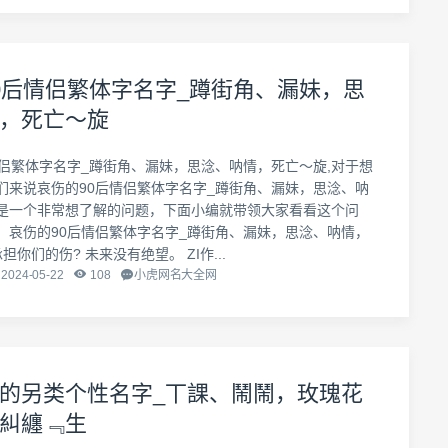
0后情侣繁体字名字_蹲街角、漏妹，思
，死亡～旋
情侣繁体字名字_蹲街角、漏妹，思淰、呐情，死亡～旋,对于想
们来说哀伤的90后情侣繁体字名字_蹲街角、漏妹，思淰、呐
是一个非常想了解的问题，下面小编就带领大家看看这个问
：哀伤的90后情侣繁体字名字_蹲街角、漏妹，思淰、呐情，
担你们的伤? 未来没有绝望。 ZI作...
2024-05-22
108
小虎网名大全网
的另类个性名字_丅課、鬧鬧，玫瑰花
糾纏﹃生