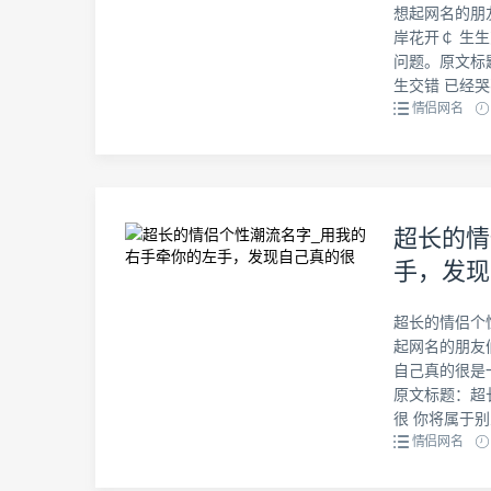
想起网名的朋
岸花开￠ 生
问题。原文标
生交错 已经哭不
情侣网名
超长的情
手，发现
超长的情侣个
起网名的朋友
自己真的很是
原文标题：超
很 你将属于别人
情侣网名