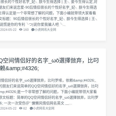
侣很长的个性好名字_妃╮朕今生得选择 | 王╮妾今生得认定,对
朋友们来说恋爱-90后情侣很长的个性好名字_妃╮朕今生得选
妾今生得认定是一个非常想了解的问题，下面小编就带领大家看看
标题：90后情侣很长的个性好名字_妃╮朕今生得选择 | 王╮
说慌是你的专利╰つ|说你爱我骗人吧╰...
2024-05-22
160
小虎网名大全网
Q空间情侣好的名字_ωō選擇倣弃，比叼
&amp;#4326;
情侣好的名字_ωō選擇倣弃，比叼罗嗦，依赖&amp;#4326;,
的朋友们来说简单的QQ空间情侣好的名字_ωō選擇倣弃，比叼
mp;#4326;是一个非常想了解的问题，下面小编就带领大家看
原文标题：简单的QQ空间情侣好的名字_ωō選擇倣弃，比叼罗
6; 一次一次受伤＠” 慵懒风情侣网名英文 ﹏...
2024-05-22
62
小虎网名大全网