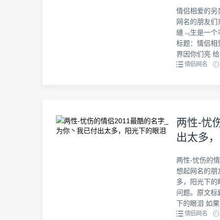
情侣相爱的另
网名的朋友们
纏﹃生是一个
标题：情侣相
界因你们亮 给我
情侣网名
两性-忧
出太多，
两性-忧伤的情
想起网名的朋
多，阳光下的
问题。原文标
下的眼泪 如果
情侣网名