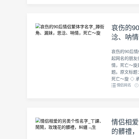
哀伤的9
淰、呐情
哀伤的90后
起网名的朋友
情，死亡～旋
题。原文标题
死亡～旋 ◇ 承
情侣网名
情侣相爱
的髒禮，