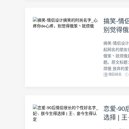
搞笑-情
别觉得俄
搞笑-情侣设
起网名的朋友
俄笨丶就烦俄
题。原文标题
烦俄 放弃的爱＇
情侣网名
恋爱-9
选择 |