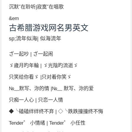
沉默ˇ在聆听|寂寞ˇ在唱歌
&em
古希腊游戏网名男英文
sp;流年似海| 似海流年
ざ一起吵 | ざ一起闹
ゞ歲月旳年輪 | ゞ光陰旳流逝ゞ
只笑给你看ゞ |只对着你笑ゞ
№﹏默写、沵的情 |№﹏ 默写、沵的爱
只痴一人心 | 只恋一人情
◆╰磕磕绊绊终不弃 | ◇╰跌跌撞撞终不悔
Tender゜ 小情绪 | Tender゜ 小任性