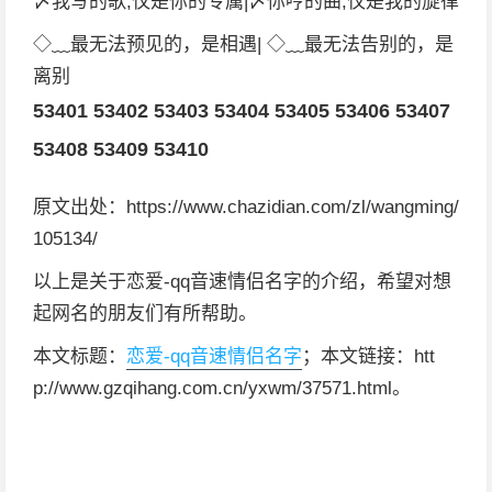
〆我写的歌,仅是你的专属|〆你哼的曲,仅是我的旋律
◇﹏最无法预见的，是相遇| ◇﹏最无法告别的，是
离别
53401
53402
53403
53404
53405
53406
53407
53408
53409
53410
原文出处：https://www.chazidian.com/zl/wangming/
105134/
以上是关于恋爱-qq音速情侣名字的介绍，希望对想
起网名的朋友们有所帮助。
本文标题：
恋爱-qq音速情侣名字
；本文链接：htt
p://www.gzqihang.com.cn/yxwm/37571.html。