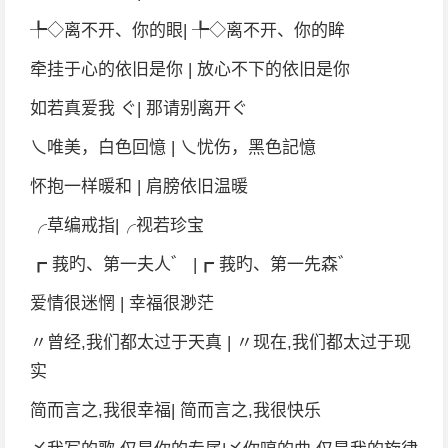
╄◇离不开、你的眼| ╄◇离不开、你的眸
牵挂于心的依旧是你 | 放心不下的依旧是你
如若真爱我 ぐ| 那请别离开ぐ
乀唯美，白色回憶 | 乀忧伤，黑色記憶
怀抱一样暖和 | 肩膀依旧温暖
╭草编戒指|╭视若珍宝
┏ 莪旳、第一夫人゛ |┏ 莪旳、第一先森゛
爱情很迷惘 | 幸福很渺茫
〃曾经,我们都太过于天真 | 〃现在,我们都太过于现
实
简而言之,我很幸福| 简而言之,我很快乐