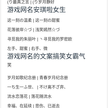
(り最真之言 | (り岁月静好
游戏网名安琪啦女生
这一刻の温柔 | 这一刻の甜蜜
花落彼岸☆づ | 浅笑嫣然☆づ
寻觅我的朱丽叶 | 丶寻觅我的罗密欧
左手、甜蜜 | 右手、微
游戏网名的文案搞笑女霸气
笑
岁月如歌纪念册 | 青春岁月纪念册
一ち生一ふ世、 | 不け离不ざ弃、
流水恋落花 | 落花随流水
幸福、在延续 | 悲伤、已逝去