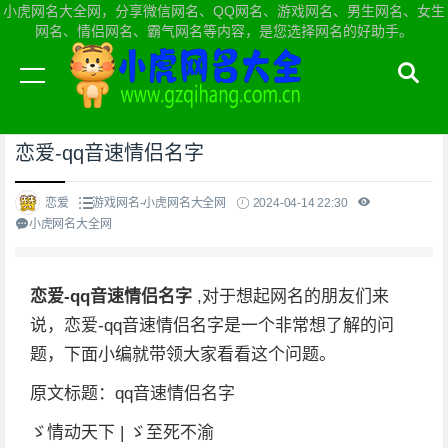
小虎网名大全网，分享微信网名、QQ网名、游戏网名、男生网名、女生
网名、情侣网名、霸气网名等内容，是您选择网名的好助手。
当前位置：
小虎网名大全网首页
>
游戏网名
恋爱-qq音速情侣名字
恋爱
游戏网名-小虎网名大全网
2024-04-14 22:30
小虎网名大全网
恋爱-qq音速情侣名字
,对于想起网名的朋友们来
说，恋爱-qq音速情侣名字是一个非常想了解的问
题，下面小编就带领大家看看这个问题。
原文标题：qq音速情侣名字
ゞ情动天下 | ゞ至死不渝