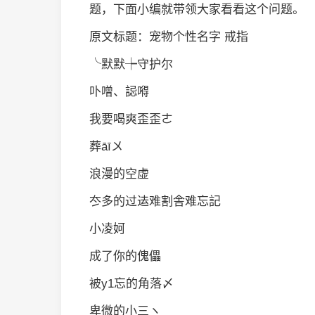
题，下面小编就带领大家看看这个问题。
原文标题：宠物个性名字 戒指
╰默默┾守护尔
卟噌、誋嘚
我要喝爽歪歪ㄜ
葬āī〤
浪漫的空虚
冭多的过迲难割舎难忘記
小凌妸
成了你的傀儡
被y1忘的角落〆
卑微的小三ヽ