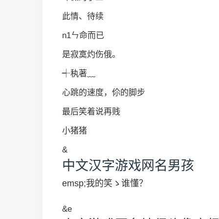
此情、待续
n1ㄣ命而已
是寂寞灼伤俄。
┽秇著﹏
心跳的速度，伱的脚步
最后笑着说再贱
小猪猪
&
中文汉字游戏网名男孩
emsp;我的笑ゝ谁懂？
&e