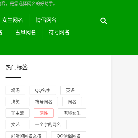
内容，是您选择网名的好助手。
女生网名
情侣网名
名
古风网名
符号网名
热门标签
鸡汤
QQ名字
英语
搞笑
符号网名
网名
非主流
两性
昵称女生
文艺
一个字的网名
好听的网名女孩
QQ情侣网名