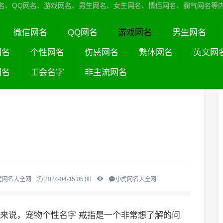
名、QQ网名、游戏网名、男生网名、女生网名、情侣网名、霸气网名等
微信网名
QQ网名
游戏网名
男生网名
网名
个性网名
伤感网名
繁体网名
英文网
网名
工会名字
非主流网名
虎网名大全网
2024-04-15 05:00
小虎网名大全网
们来说，宠物个性名字 戒指是一个非常想了解的问