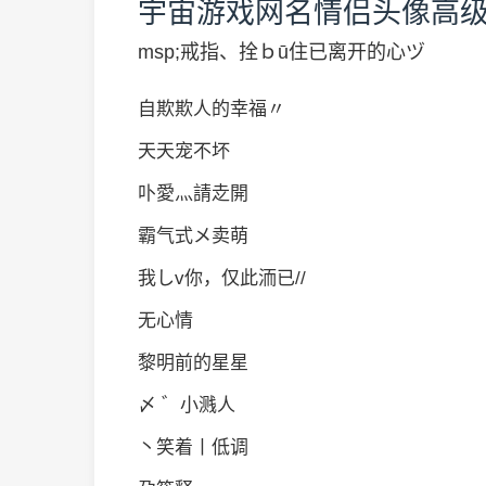
宇宙游戏网名情侣头像高
msp;戒指、拴ｂū住已离开的心ヅ
自欺欺人的幸福〃
天天宠不坏
卟愛灬請赱開
霸气式メ卖萌
我しv你，仅此洏已//
无心情
黎明前的星星
〆 ゛小溅人
丶笑着丨低调