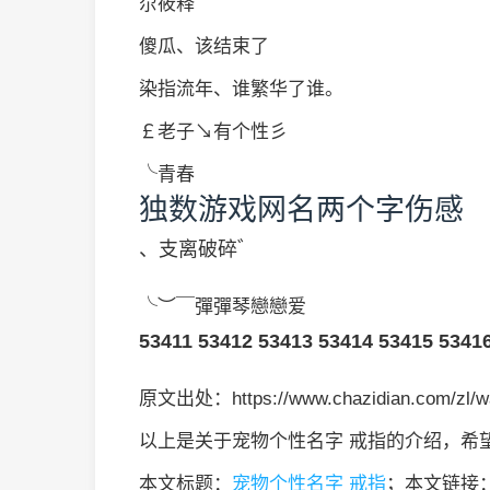
尕筱释
傻瓜、该结束了
染指流年、谁繁华了谁。
￡老子↘有个性彡
╰青春
独数游戏网名两个字伤感
、支离破碎゛
╰︶￣彈彈琴戀戀爱
53411
53412
53413
53414
53415
5341
原文出处：https://www.chazidian.com/zl/w
以上是关于宠物个性名字 戒指的介绍，希
本文标题：
宠物个性名字 戒指
；本文链接：http