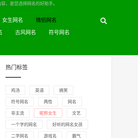
内容，是您选择网名的好助手。
女生网名
情侣网名
名
古风网名
符号网名
热门标签
鸡汤
英语
搞笑
符号网名
两性
网名
非主流
昵称女生
文艺
一个字的网名
好听的网名女孩
二字网名
游戏名
霸气