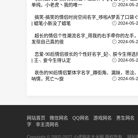
单纯，小老虎丶我的唯一
2024-05-
搞笑-搞笑的情侣时尚空间名字_哆啦A梦丢了口袋
| 蜡笔小新没了蜡笔
2024-05-
超长的情侣个性潮流名字_用我的右手牵你的左手
发现自己真的很
2024-05-
恋爱-90后情侣很长的个性好名字_妃╮朕今生得选
| 王╮妾今生得认定
2024-05-
哀伤的90后情侣繁体字名字_蹲街角、漏妹，思淰
呐情，死亡～旋
2024-05-
网站首页
微信网名
QQ网名
游戏网名
男生网名
字
非主流网名
Copyright © 2002-2027 小虎网名大全网 版权所有 