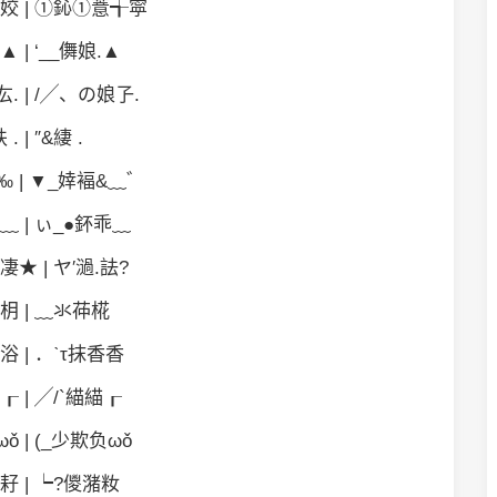
姣 | ①鈊①薏╅寜
▲ | ‘__儛娘.▲
. | /╱、の娘孒.
 . | ″&緀 .
 | ▼_婞褔&﹏゛
﹏ | ぃ_●鈈乖﹏
★ | ヤ′濄.詓?
枂 | ﹏氺茽椛
浴 | ．ˋτ抹香香
┎ | ╱/`緢緢┎
ǒ | (_少欺负ωǒ
耔 | ┕?儍潴籹