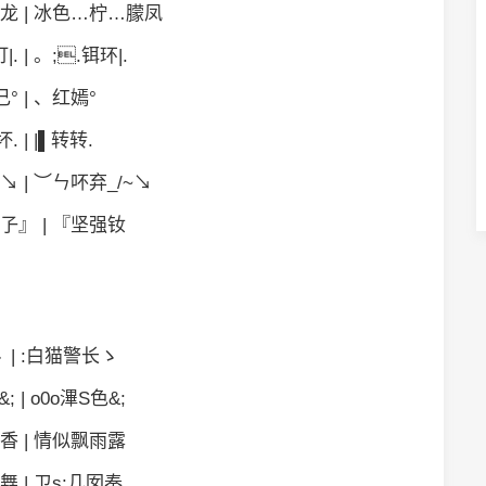
龙 | 冰色…柠…朦凤
. | 。;.铒环|.
° | 、红嫣°
坏. | |▌转转.
↘ | ︶ㄣ吥弃_/~↘
孒』 | 『坚强钕
ゝ | :白猫警长ゝ
; | o0o滭S色&;
香 | 情似飘雨露
橆 | ㄗs:几囡奏