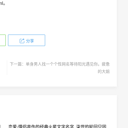
tml。
分享
下一篇：
单身男人找一个个性网名等待阳光遇见你。疲惫
的大姐
即
恋爱-情侣哀伤的经典火星文字名字_柒世的轮回只因