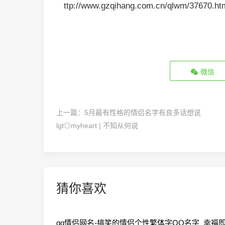
ttp://www.gzqihang.com.cn/qlwm/37670.h
微信
上一篇：
5月最有性格的情侣名字有良多话想说
lgt◎myheart | 不知从何说
猜你喜欢
qq情侣网名-搞笑的情侣个性繁体字QQ名字_幸福