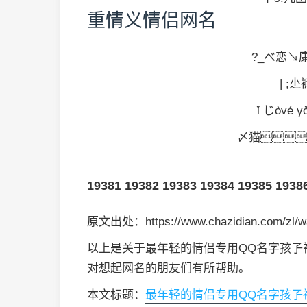
重情义情侣网名
?_べ恋↘康
| ;尐
ǐ じòvé 
〆猫
19381
19382
19383
19384
19385
1938
原文出处：https://www.chazidian.com/zl/w
以上是关于最年轻的情侣专用QQ名字孩孒祂爹 
对想起网名的朋友们有所帮助。
本文标题：
最年轻的情侣专用QQ名字孩孒祂爹 