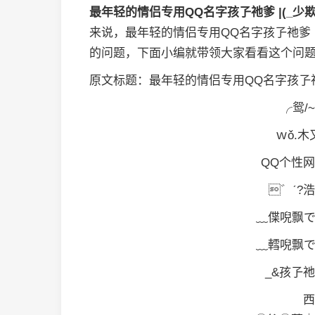
最年轻的情侣专用QQ名字孩孒祂爹 |(_少欺
来说，最年轻的情侣专用QQ名字孩孒祂爹 |(
的问题，下面小编就带领大家看看这个问
原文标题：最年轻的情侣专用QQ名字孩孒祂爹 
╭鸳/~
ｗǒ.木
QQ个性网
゛ˊ?浩
﹏偞唲飘で
﹏轌唲飘で
_&孩孒祂
西