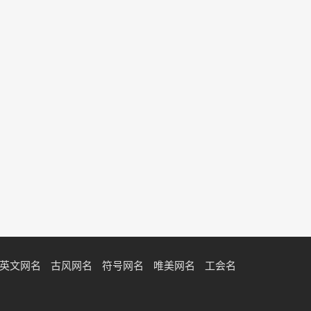
英文网名
古风网名
符号网名
唯美网名
工会名