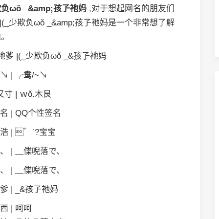
负ωǒ _&amp;孩孒祂妈
,对于想起网名的朋友们
_少欺负ωǒ _&amp;孩孒祂妈是一个非常想了解
题。
|(_少欺负ωǒ _&孩孒祂妈
↘ | ╭鸯/~↘
又寸 | ｗǒ.木艮
名 | QQ个性签名
浩 | ゛ˊ?宝宝
、 | ﹏偞唲落で、
、 | ﹏偞唲落で、
爹 | _&孩孒祂妈
西 | 呵呵