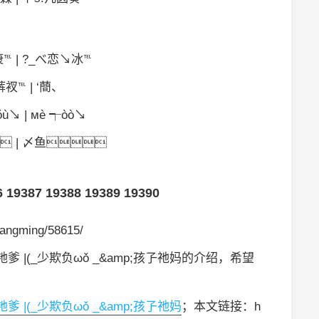
℡ | ?_べ恋↘冰℡
裤衩℡ | ‘蕳、
γǒù↘ | мè ┭òò↘
 | 〆鱼
6
19387
19388
19389
19390
angming/58615/
|(_少欺负ωǒ _&amp;孩孒祂妈的介绍，希望
|(_少欺负ωǒ _&amp;孩孒祂妈
；本文链接：h