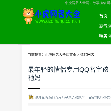
小虎网名大全网，分享微信网
首页
霸气
唯美
当前位置：
小虎网名大全网首页
>
情侣网名
最年轻的情侣专用QQ名字孩孒祂爹
祂妈
最,年轻,的,情侣,专用,名字,孩孒,祂爹,少,
情侣网名-小虎