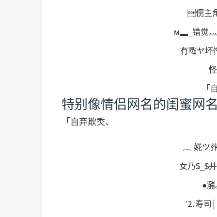
侽主角.
м▂_错觉灬
冇嚸ヤ坏忾
怪
「自
特别像情侣网名的闺蜜网
「自弃欺秂、
︷ 婲ツ葬_
女乃$_$并
●瀦。
′⒉寿司│