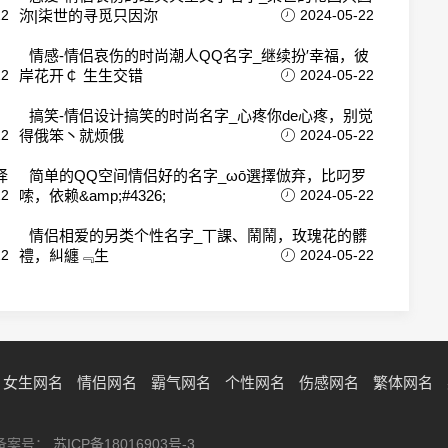
22
沵|柒世的寻觅只因沵
2024-05-22
ぐ
情感-情侣哀伤的时尚潮人QQ名字_继续扮′幸福，彼
22
岸花开￠ 生生交错
2024-05-22
，
搞笑-情侣设计搞笑的时尚名字_心疼你de心疼，别觉
22
得俄笨丶就烦俄
2024-05-22
择
简单的QQ空间情侣好的名字_ωō選擇倣弃，比叼罗
22
嗦，依赖&amp;#4326;
2024-05-22
、
情侣相爱的另类个性名字_丅課、鬧鬧，玫瑰花的髒
22
禮，糾纏﹃生
2024-05-22
女生网名
情侣网名
霸气网名
个性网名
伤感网名
繁体网名
网站备案号：
苏ICP备18016903号-3