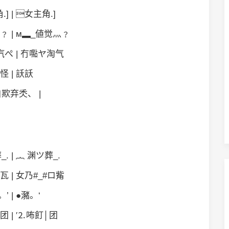
] | 女主角.]
﹖ | м▂_値觉灬﹖
ぺ | 冇嚸ヤ淘气
怪 | 訞訞
欺弃秂、 |
名
. | ︷ 渊ツ葬_.
瓦 | 女乃#_#ロ觜
’ | ●瀦。‘
团 | ′⒉咘飣│团