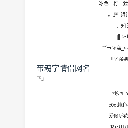
冰色…柠…猛
。;.铒钉|
、知己
|▌坏
︶ㄣ吥离_/~
『坚强娚
带魂字情侣网名
孒』
:?埦?L
o0o溂t色&
爱似听花
ㄗs:几囝