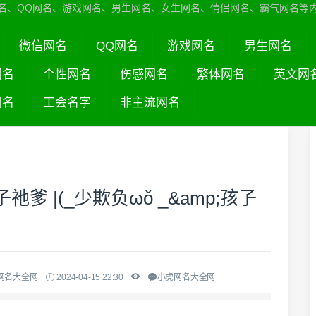
名、QQ网名、游戏网名、男生网名、女生网名、情侣网名、霸气网名等
微信网名
QQ网名
游戏网名
男生网名
网名
个性网名
伤感网名
繁体网名
英文网
网名
工会名字
非主流网名
 |(_少欺负ωǒ _&amp;孩孒
网名大全网
2024-04-15 22:30
小虎网名大全网