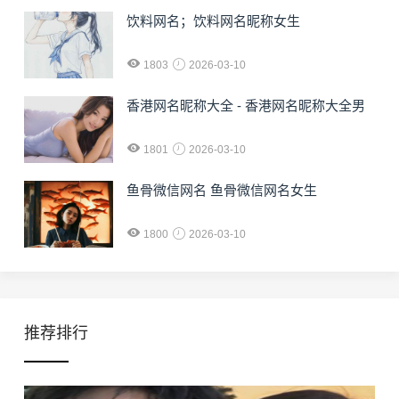
饮料网名；饮料网名昵称女生
1803
2026-03-10
香港网名昵称大全 - 香港网名昵称大全男
1801
2026-03-10
鱼骨微信网名 鱼骨微信网名女生
1800
2026-03-10
推荐排行