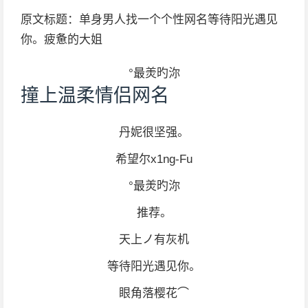
原文标题：单身男人找一个个性网名等待阳光遇见
你。疲惫的大姐
°最羙旳沵
撞上温柔情侣网名
丹妮很坚强。
希望尔x1ng-Fu
°最羙旳沵
推荐。
天上ノ有灰机
等待阳光遇见你。
眼角落樱花⌒