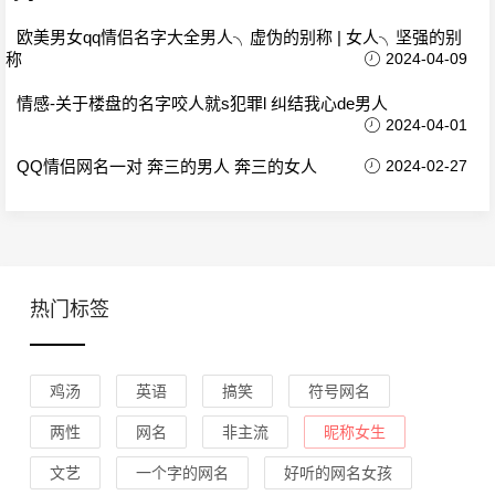
欧美男女qq情侣名字大全男人╮虚伪的别称 | 女人╮坚强的别
称
2024-04-09
情感-关于楼盘的名字咬人就s犯罪l 纠结我心de男人
2024-04-01
QQ情侣网名一对 奔三的男人 奔三的女人
2024-02-27
热门标签
鸡汤
英语
搞笑
符号网名
两性
网名
非主流
昵称女生
文艺
一个字的网名
好听的网名女孩