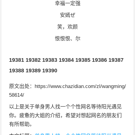
幸福一定强
安嫣ぜ
笑，欢颜
恨恨恨、尔
19381
19382
19383
19384
19385
19386
19387
19388
19389
19390
原文出处：https://www.chazidian.com/zl/wangming/
58614/
以上是关于单身男人找一个个性网名等待阳光遇见
你。疲惫的大姐的介绍，希望对想起网名的朋友们
有所帮助。