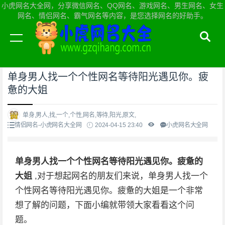
小虎网名大全网，分享微信网名、QQ网名、游戏网名、男生网名、女生
网名、情侣网名、霸气网名等内容，是您选择网名的好助手。
当前位置：
小虎网名大全网首页
>
情侣网名
单身男人找一个个性网名等待阳光遇见你。疲
惫的大姐
单身,男人,找,一个,个性,网名,等待,阳光,原文,
情侣网名-小虎网名大全网
2024-04-15 23:40
小虎网名大全网
单身男人找一个个性网名等待阳光遇见你。疲惫的
大姐
,对于想起网名的朋友们来说，单身男人找一个
个性网名等待阳光遇见你。疲惫的大姐是一个非常
想了解的问题，下面小编就带领大家看看这个问
题。