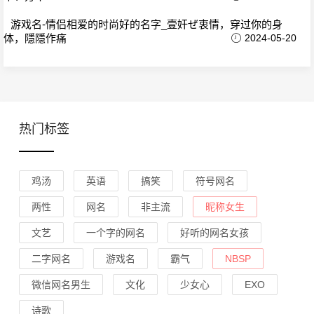
游戏名-情侣相爱的时尚好的名字_壹奸ぜ衷情，穿过你的身
体，隱隱作痛
2024-05-20
热门标签
鸡汤
英语
搞笑
符号网名
两性
网名
非主流
昵称女生
文艺
一个字的网名
好听的网名女孩
二字网名
游戏名
霸气
NBSP
微信网名男生
文化
少女心
EXO
诗歌