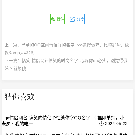
微信
分享
上一篇：
简单的QQ空间情侣好的名字_ωō選擇倣弃，比叼罗嗦，依
赖&amp;#4326;
下一篇：
搞笑-情侣设计搞笑的时尚名字_心疼你de心疼，别觉得俄
笨丶就烦俄
猜你喜欢
qq情侣网名-搞笑的情侣个性繁体字QQ名字_幸福即单纯，小
老虎丶我的唯一
2024-05-22