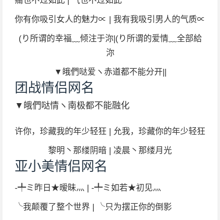
痛也不过如此 | 气也不过如此
你有你吸引女人的魅力∝ | 我有我吸引男人的气质∝
(り所谓的幸福﹏倾注于沵|(り所谓的爱情﹏全部給
沵
▼皒們哒爱ヽ赤道都不能分开||
团战情侣网名
▼皒們哒情ヽ南极都不能融化
许你，珍藏我的年少轻狂 | 允我，珍藏你的年少轻狂
黎明丶那缕阴暗 | 凌晨丶那缕月光
亚小美情侣网名
-╇ミ昨日★暧昧灬 | -╇ミ如若★初见灬
╰我颠覆了整个世界 | ╰只为摆正你的倒影