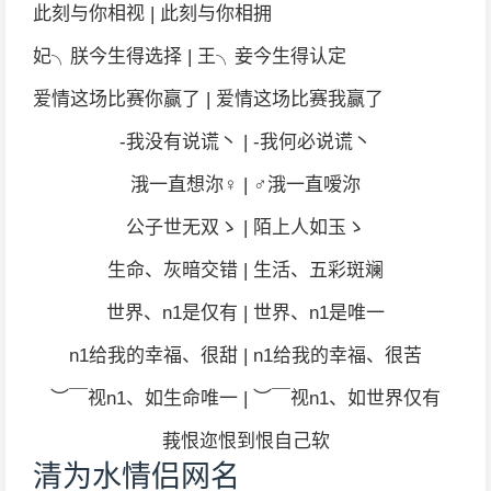
此刻与你相视 | 此刻与你相拥
妃╮朕今生得选择 | 王╮妾今生得认定
爱情这场比赛你赢了 | 爱情这场比赛我赢了
-我没有说谎丶 | -我何必说谎丶
涐一直想沵♀ | ♂涐一直嗳沵
公子世无双ゝ | 陌上人如玉ゝ
生命、灰暗交错 | 生活、五彩斑斓
世界、n1是仅有 | 世界、n1是唯一
n1给我的幸福、很甜 | n1给我的幸福、很苦
︶￣视n1、如生命唯一 | ︶￣视n1、如世界仅有
莪恨迩恨到恨自己软
清为水情侣网名