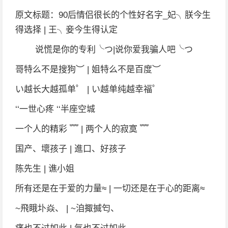
原文标题：90后情侣很长的个性好名字_妃╮朕今生
得选择 | 王╮妾今生得认定
说慌是你的专利╰つ|说你爱我骗人吧╰つ
哥特么不是搜狗︶ | 姐特么不是百度︶
い越长大越孤单゜ | い越单纯越幸福゜
‘‘一世心疼 ‘‘半座空城
一个人的精彩 ﹌ | 两个人的寂寞 ﹌
国产、壞孩子 | 進口、好孩子
陈先生 | 谯小姐
所有还是在于爱的力量≈ | 一切还是在于心的距离≈
~飛睋圤焱、 | ~洎掫搣匄、