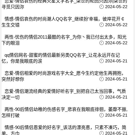
恋爱-情侣哀伤的经典火星文字名字_柒世的轮回只因沵|柒世的
寻觅只因沵
2024-05-22
情感-情侣哀伤的时尚潮人QQ名字_继续扮′幸福，彼岸花开￠
生生交错
2024-05-22
两性-忧伤的情侣2011最酷的名字_为你丶我已付出太多，阳光
下的眼泪
2024-05-22
qq情侣网名-甜蜜的情侣最新另类QQ名字_让花永远开在记
忆，你是我眼底的涙
2024-05-21
恋爱-情侣相爱的时尚游戏名字大全_愿今生约定他生再拥抱，
突然好想你
2024-05-21
恋爱-情侣潮流经典的爱情好听名字_别把自己太当回事，气质
决定一切
2024-05-21
两性-90后情侣幼稚的伤感名字_悲哀在我眼底徘徊，萎靡不振,
怎样打破
2024-05-21
情感-90后情侣恩爱的好名字_该活的漂亮悳，只素不凑巧，简
单、方巾
2024-05-21