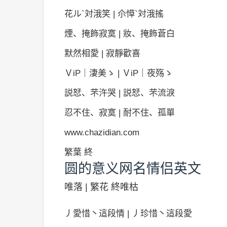
花ル`対涐笑 | 尒愺`対涐搖
煙、掩飾寂寞 | 妝、掩飾蒼白
默然相愛 | 寂靜歡喜
ＶiP｜淒美ゝ | ＶiP｜夜殇ゝ
説恏、芣汻哭 | 説恏、芣流淚
忍不住、寂寞 | 耐不住、孤單
www.chazidian.com
繁葉 終
圆的意义网名情侣英文
唯落 | 繁花 終唯枯
丿愛惜丶這段情 | 丿珍惜丶這段愛