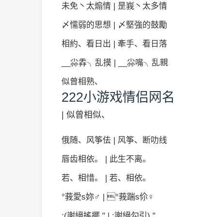
未免丶太煽情 | 昰峩丶太多情
〆懦弱的思想 | 〆堅強的鼓勵
相約、看日出 | 牽手、看日落
__尛掱╮乱摸 | __尛嘴╮乱親
似曾相熟、
222小游戏情侣网名
| 似曾相似、
俄随、风筝佉 | 风筝、断叻线
唇齿相依。 | 此生不离。
若、相惜。 | 若、相依。
°莪愛s妳♂ | °莪踹s伱♀
;(謝絕搖擺." | ;謝絕勾引)."