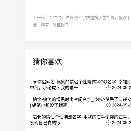
上一篇：
个性情侣炫舞网名字誰違揹孒誓訁慯，狠深 |
瑷，狠真 | 誰萆嶶孒
猜你喜欢
qq情侣网名-搞笑的情侣个性繁体字QQ名字_幸福
单纯，小老虎丶我的唯一
2024-05-
搞笑-搞笑的情侣时尚空间名字_哆啦A梦丢了口袋
| 蜡笔小新没了蜡笔
2024-05-
超长的情侣个性潮流名字_用我的右手牵你的左手
发现自己真的很
2024-05-