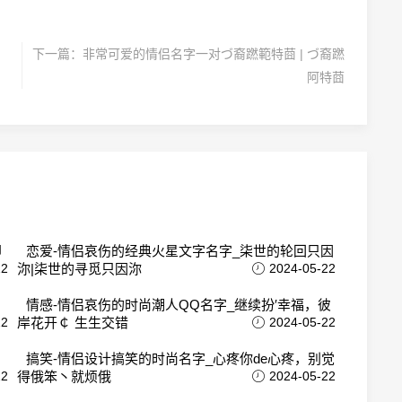
下一篇：
非常可爱的情侣名字一对づ裔蹨範特莔 | づ裔蹨
阿特莔
即
恋爱-情侣哀伤的经典火星文字名字_柒世的轮回只因
22
沵|柒世的寻觅只因沵
2024-05-22
ぐ
情感-情侣哀伤的时尚潮人QQ名字_继续扮′幸福，彼
22
岸花开￠ 生生交错
2024-05-22
，
搞笑-情侣设计搞笑的时尚名字_心疼你de心疼，别觉
22
得俄笨丶就烦俄
2024-05-22