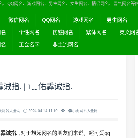
名、QQ网名、游戏网名、男生网名、女生网名、情侣网名、霸气网名等
微信网名
QQ网名
游戏网名
男生网名
网名
个性网名
伤感网名
繁体网名
英文网
网名
工会名字
非主流网名
指. | ī﹎佑掱诫指.
虎网名大全网
2024-04-14 11:10
小虎网名大全网
佑掱诫指.
,对于想起网名的朋友们来说，超可爱qq