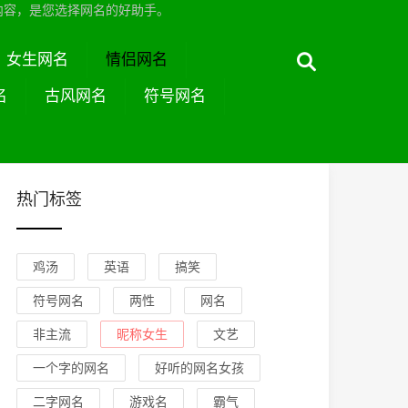
内容，是您选择网名的好助手。
女生网名
情侣网名
名
古风网名
符号网名
热门标签
鸡汤
英语
搞笑
符号网名
两性
网名
非主流
昵称女生
文艺
一个字的网名
好听的网名女孩
二字网名
游戏名
霸气