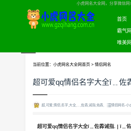
小虎网名大全网，分享微信网
首页
霸气
唯美
当前位置：
小虎网名大全网首页
>
情侣网名
超可爱qq情侣名字大全ī﹎佐掱诫
超,可爱,情侣,名字,大全,﹎,佐掱,诫指,佑掱,
情侣网名-小
超可爱qq情侣名字大全ī﹎佐掱诫指. | ī﹎