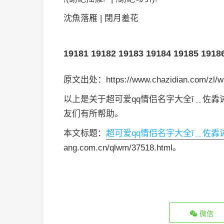
沈魚落雁 | 閉月羞花
19181
19182
19183
19184
19185
1918
原文出处：https://www.chazidian.com/zl/w
以上是关于超可爱qq情侣名字大全ī﹎佐掱诫
友们有所帮助。
本文标题：
超可爱qq情侣名字大全ī﹎佐掱诫指
ang.com.cn/qlwm/37518.html。
微信