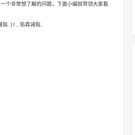
指.是一个非常想了解的问题，下面小编就带领大家看
 | ī﹎佑掱诫指.