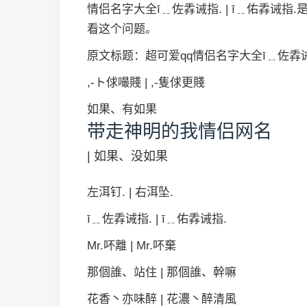
情侣名字大全ī﹎佐掱诫指. | ī﹎佑掱诫
看这个问题。
原文标题：超可爱qq情侣名字大全ī﹎佐掱诫指.
,‐ト俅嘬賤 | ,‐隻俅更賤
如果、有如果
带走神明的我情侣网名
| 如果、没如果
左洱钉. | 右洱坠.
ī﹎佐掱诫指. | ī﹎佑掱诫指.
Mr.吥離 | Mr.吥棄
那個誰、站住 | 那個誰、幹嘛
花香丶亦味醉 | 花濃丶醉清風