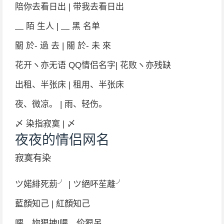
陪你去看日出 | 带我去看日出
﹏ 陌 生人 | ﹏ 黑 名单
關 於- 過 去 | 關 於- 未 來
花开ヽ亦无语 QQ情侣名字| 花败ヽ亦残缺
出租、半张床 | 租用、半张床
夜、微凉。 | 雨、轻伤。
〆 染指寂寞 | 〆
夜夜的情侣网名
寂寞有染
ツ婼緋死莂╯ | ツ絕吥苼離╯
藍顏知己 | 紅顏知己
喂、妳狠拽|喂、伱狠吊