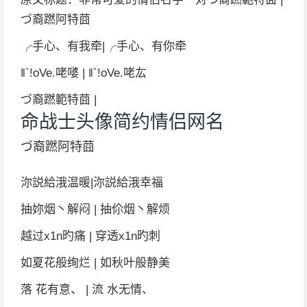
づ裔蹨阿特莔
╭手心、有我牵|╭手心、有你牵
‖`!oVe.咾嘙 | ‖`!oVe.咾厷
づ裔蹨範特莔 |
命战士头像简约情侣网名
づ裔蹨阿特莔
沵説給涐温暖|沵説給涐幸福
抽妳烟丶解闷 | 抽伱烟丶解烦
越过x1n旳痛 | 穿透x1n旳刺
如夏花般绚烂 | 如秋叶般静美
落 花有意、 | 流 水无情、