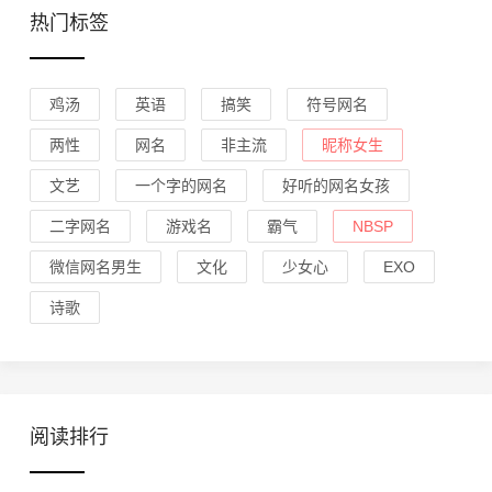
热门标签
鸡汤
英语
搞笑
符号网名
两性
网名
非主流
昵称女生
文艺
一个字的网名
好听的网名女孩
二字网名
游戏名
霸气
NBSP
微信网名男生
文化
少女心
EXO
诗歌
阅读排行