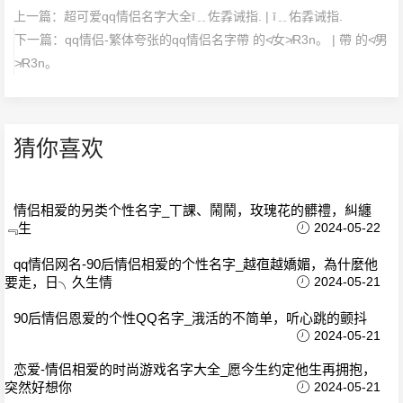
上一篇：
超可爱qq情侣名字大全ī﹎佐掱诫指. | ī﹎佑掱诫指.
下一篇：
qq情侣-繁体夸张的qq情侣名字帶 的≮女≯R3n。 | 帶 的≮男
≯R3n。
猜你喜欢
情侣相爱的另类个性名字_丅課、鬧鬧，玫瑰花的髒禮，糾纏
﹃生
2024-05-22
qq情侣网名-90后情侣相爱的个性名字_越亱越嬌媚，為什麼他
要走，日╮久生情
2024-05-21
90后情侣恩爱的个性QQ名字_涐活的不简单，听心跳的颤抖
2024-05-21
恋爱-情侣相爱的时尚游戏名字大全_愿今生约定他生再拥抱，
突然好想你
2024-05-21