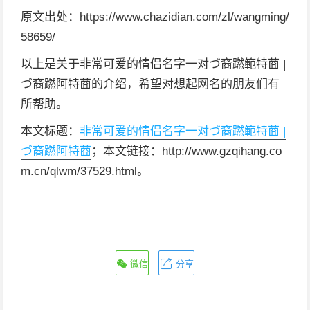
原文出处：https://www.chazidian.com/zl/wangming/
58659/
以上是关于非常可爱的情侣名字一对づ裔蹨範特莔 |
づ裔蹨阿特莔的介绍，希望对想起网名的朋友们有
所帮助。
本文标题：
非常可爱的情侣名字一对づ裔蹨範特莔 |
づ裔蹨阿特莔
；本文链接：http://www.gzqihang.co
m.cn/qlwm/37529.html。
微信
分享