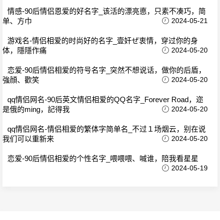
情感-90后情侣恩爱的好名字_该活的漂亮悳，只素不凑巧，简
单、方巾
2024-05-21
游戏名-情侣相爱的时尚好的名字_壹奸ぜ衷情，穿过你的身
体，隱隱作痛
2024-05-20
恋爱-90后情侣相爱的符号名字_突然不想说话，做你的后盾，
強顔、歡笑
2024-05-20
qq情侣网名-90后英文情侣相爱的QQ名字_Forever Road，迩
是俄的ming，記得我
2024-05-20
qq情侣网名-情侣相爱的繁体字简单名_不过１场烟云，别在说
我们可以重新来
2024-05-20
恋爱-90后情侣相爱的个性名字_喂喂喂、喊谁，陪我看星星
2024-05-19