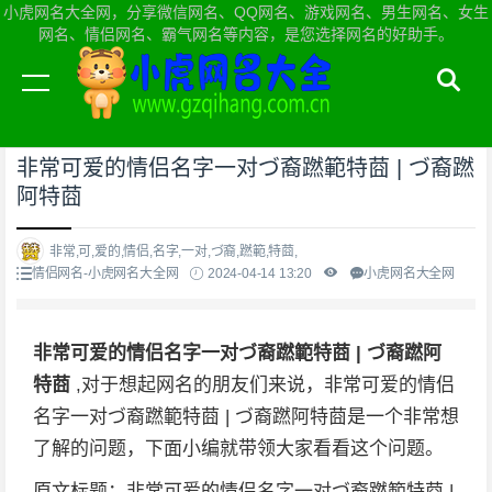
小虎网名大全网，分享微信网名、QQ网名、游戏网名、男生网名、女生
网名、情侣网名、霸气网名等内容，是您选择网名的好助手。
当前位置：
小虎网名大全网首页
>
情侣网名
非常可爱的情侣名字一对づ裔蹨範特莔 | づ裔蹨
阿特莔
非常,可,爱的,情侣,名字,一对,づ裔,蹨範,特莔,
情侣网名-小虎网名大全网
2024-04-14 13:20
小虎网名大全网
非常可爱的情侣名字一对づ裔蹨範特莔 | づ裔蹨阿
特莔
,对于想起网名的朋友们来说，非常可爱的情侣
名字一对づ裔蹨範特莔 | づ裔蹨阿特莔是一个非常想
了解的问题，下面小编就带领大家看看这个问题。
原文标题：非常可爱的情侣名字一对づ裔蹨範特莔 |