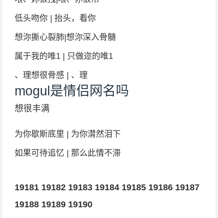
低头吻你 | 抬头，看你
想沵撕心裂肺|想沵深入骨髓
属于我的唯1 | 只做迩的唯1
、理想很骨感 | 、理
mogul是情侣网名吗
想很丰满
为你歇斯底里 | 为你潸然泪下
如果可待追忆 | 那么此情不滞
19181
19182
19183
19184
19185
19186
19187
19188
19189
19190