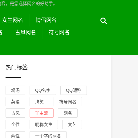
内容，是您选择网名的好助手。
女生网名
情侣网名
名
古风网名
符号网名
热门标签
鸡汤
QQ名字
QQ昵称
英语
搞笑
符号网名
古风
非主流
网名
个性
昵称女生
文艺
两性
一个字的网名