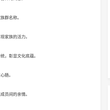
家族群名称。
体现家族的活力。
传统，彰显文化底蕴。
道心肠。
庭成员间的亲情。