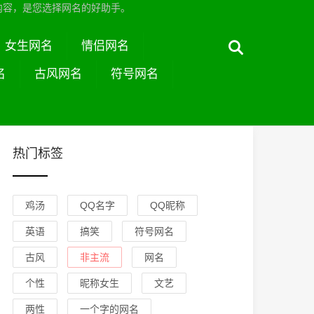
内容，是您选择网名的好助手。
女生网名
情侣网名
名
古风网名
符号网名
热门标签
鸡汤
QQ名字
QQ昵称
英语
搞笑
符号网名
古风
非主流
网名
个性
昵称女生
文艺
两性
一个字的网名