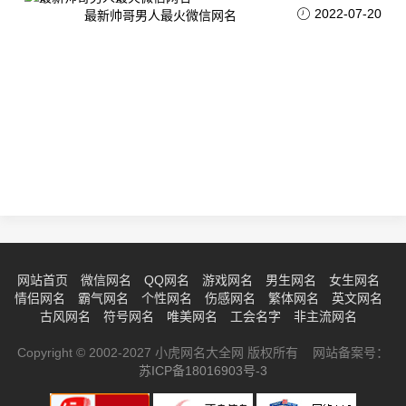
2022-07-20
最新帅哥男人最火微信网名
网站首页
微信网名
QQ网名
游戏网名
男生网名
女生网名
情侣网名
霸气网名
个性网名
伤感网名
繁体网名
英文网名
古风网名
符号网名
唯美网名
工会名字
非主流网名
Copyright © 2002-2027 小虎网名大全网 版权所有 网站备案号：
苏ICP备18016903号-3