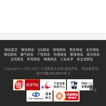
网站首页
微信网名
QQ网名
游戏网名
男生网名
女生网名
情侣网名
霸气网名
个性网名
伤感网名
繁体网名
英文网名
古风网名
符号网名
唯美网名
工会名字
非主流网名
Copyright © 2002-2027 小虎网名大全网 版权所有 网站备案号：
苏ICP备18016903号-3