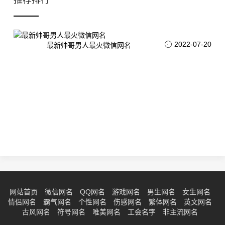
推荐排行
2022-07-20
最新帅哥男人最火微信网名
网站首页
微信网名
QQ网名
游戏网名
男生网名
女生网名
情侣网名
霸气网名
个性网名
伤感网名
繁体网名
英文网名
古风网名
符号网名
唯美网名
工会名字
非主流网名