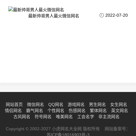
2022-07-20
最新帅哥男人最火微信网名
网站首页
微信网名
QQ网名
游戏网名
男生网名
女生网名
情侣网名
霸气网名
个性网名
伤感网名
繁体网名
英文网名
古风网名
符号网名
唯美网名
工会名字
非主流网名
Copyright © 2002-2027 小虎网名大全网 版权所有 网站备案号：
苏ICP备18016903号-3