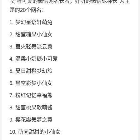
“好听可爱的微信网名长名；好听的微信昵称长”为主
题的20个网名：
1. 梦幻星语轩萌兔
2. 甜蜜糖果小仙女
3. 萤火轻舞流云翼
4. 温柔小奶糖小可爱
5. 夏日甜橙梦幻旅
6. 星空彩梦小仙女
7. 粉红记忆幸福熊
8. 甜蜜桃果软萌酱
9. 樱花瓣舞梦之翼
10. 萌萌甜甜的小仙女