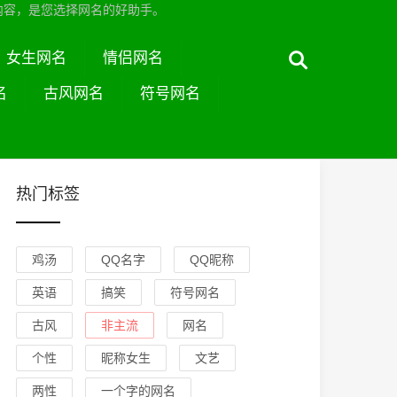
内容，是您选择网名的好助手。
女生网名
情侣网名
名
古风网名
符号网名
热门标签
鸡汤
QQ名字
QQ昵称
英语
搞笑
符号网名
古风
非主流
网名
个性
昵称女生
文艺
两性
一个字的网名