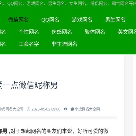
名、QQ网名、游戏网名、男生网名、女生网名、情侣网名、霸气网名等
微信网名
QQ网名
游戏网名
男生网名
网名
个性网名
伤感网名
繁体网名
英文网
网名
工会名字
非主流网名
爱一点微信昵称男
小虎网名大全网
2025-05-02 09:00
小虎网名大全网
称男
,对于想起网名的朋友们来说，好听可爱的微