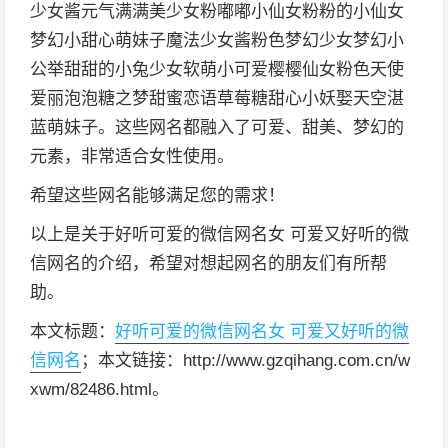
少女酱元气满满美少女粉嘟嘟小仙女粉粉的小仙女
梦幻小甜心萌妹子魔法少女酱粉色梦幻少女梦幻小
公举甜甜的小兔少女软萌小可爱樱樱仙女粉色天使
爱丽泡泡糖之梦甜蜜恋语草莓糖甜心小妖娶天空湛
蓝萌妹子。这些网名都融入了可爱、甜美、梦幻的
元素，非常适合女性使用。
希望这些网名能够满足您的需求！
以上是关于好听可爱的微信网名女 可爱又好听的微
信网名的介绍，希望对想起网名的朋友们有所帮
助。
本文标题：
好听可爱的微信网名女 可爱又好听的微
信网名
；本文链接：http://www.gzqihang.com.cn/w
xwm/82486.html。