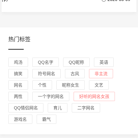
热门标签
鸡汤
QQ名字
QQ昵称
英语
搞笑
符号网名
古风
非主流
网名
个性
昵称女生
文艺
两性
一个字的网名
好听的网名女孩
QQ情侣网名
育儿
二字网名
游戏名
霸气