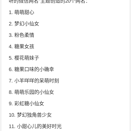
听的微信网名”主题创造的20个网名：
1. 萌萌甜心
2. 梦幻小仙女
3. 粉色柔情
4. 糖果女孩
5. 樱花萌妹子
6. 糖果口味的小确幸
7. 小羊咩咩的呆萌时刻
8. 萌萌乐园的小仙女
9. 彩虹糖小仙女
10. 梦幻独角兽少女
11. 小甜心儿的美好时光