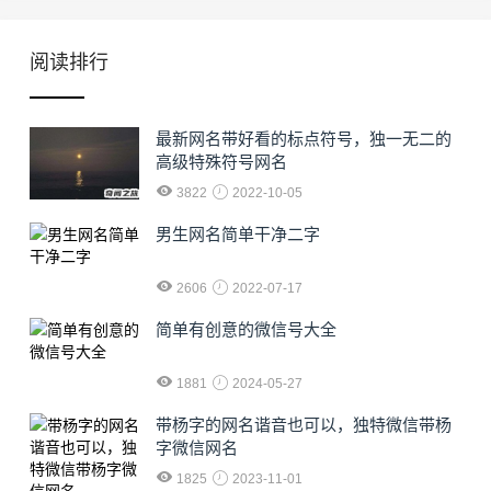
阅读排行
最新网名带好看的标点符号，独一无二的
高级特殊符号网名
3822
2022-10-05
男生网名简单干净二字
2606
2022-07-17
简单有创意的微信号大全
1881
2024-05-27
​带杨字的网名谐音也可以，独特微信带杨
字微信网名
1825
2023-11-01