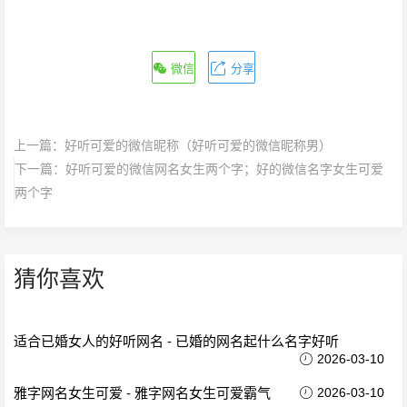
微信
分享
上一篇：
好听可爱的微信昵称（好听可爱的微信昵称男）
下一篇：
好听可爱的微信网名女生两个字；好的微信名字女生可爱
两个字
猜你喜欢
适合已婚女人的好听网名 - 已婚的网名起什么名字好听
2026-03-10
雅字网名女生可爱 - 雅字网名女生可爱霸气
2026-03-10