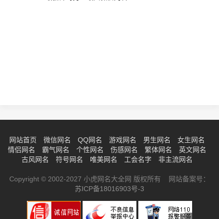
网站首页
微信网名
QQ网名
游戏网名
男生网名
女生网名
情侣网名
霸气网名
个性网名
伤感网名
繁体网名
英文网名
古风网名
符号网名
唯美网名
工会名字
非主流网名
Copyright © 2002-2027 小虎网名大全网 版权所有 网站备案号：
苏ICP备18016903号-3