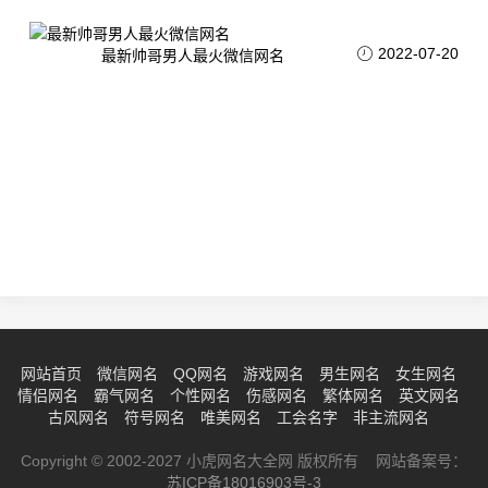
2022-07-20
最新帅哥男人最火微信网名
网站首页
微信网名
QQ网名
游戏网名
男生网名
女生网名
情侣网名
霸气网名
个性网名
伤感网名
繁体网名
英文网名
古风网名
符号网名
唯美网名
工会名字
非主流网名
Copyright © 2002-2027 小虎网名大全网 版权所有 网站备案号：
苏ICP备18016903号-3