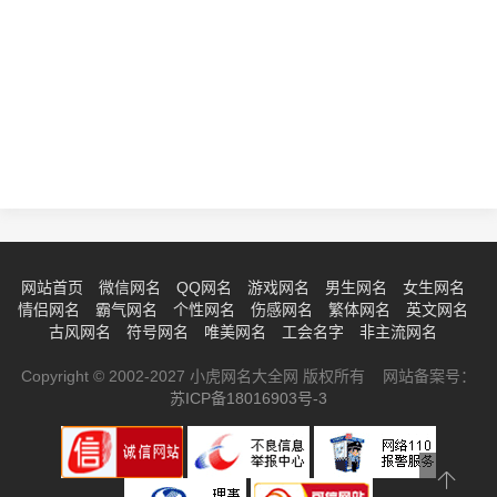
网站首页
微信网名
QQ网名
游戏网名
男生网名
女生网名
情侣网名
霸气网名
个性网名
伤感网名
繁体网名
英文网名
古风网名
符号网名
唯美网名
工会名字
非主流网名
Copyright © 2002-2027 小虎网名大全网 版权所有 网站备案号：
苏ICP备18016903号-3