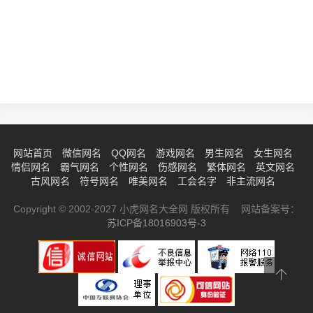
网站首页
微信网名
QQ网名
游戏网名
男生网名
女生网名
情侣网名
霸气网名
个性网名
伤感网名
繁体网名
英文网名
古风网名
符号网名
唯美网名
工会名字
非主流网名
Copyright © 2002-2027 小虎网名大全网 版权所有 网站备案号：
苏ICP备18016903号-3