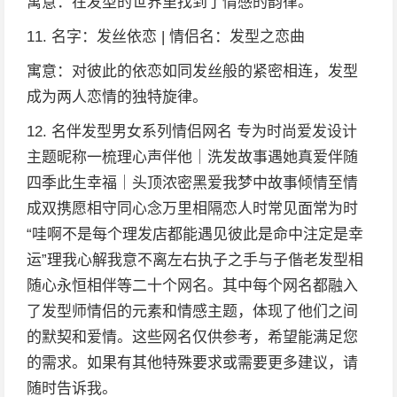
寓意：在发型的世界里找到了情感的韵律。
11. 名字：发丝依恋 | 情侣名：发型之恋曲
寓意：对彼此的依恋如同发丝般的紧密相连，发型
成为两人恋情的独特旋律。
12. 名伴发型男女系列情侣网名 专为时尚爱发设计
主题昵称一梳理心声伴他｜洗发故事遇她真爱伴随
四季此生幸福｜头顶浓密黑爱我梦中故事倾情至情
成双携愿相守同心念万里相隔恋人时常见面常为时
“哇啊不是每个理发店都能遇见彼此是命中注定是幸
运”理我心解我意不离左右执子之手与子偕老发型相
随心永恒相伴等二十个网名。其中每个网名都融入
了发型师情侣的元素和情感主题，体现了他们之间
的默契和爱情。这些网名仅供参考，希望能满足您
的需求。如果有其他特殊要求或需要更多建议，请
随时告诉我。