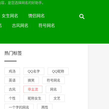
内容，是您选择网名的好助手。
女生网名
情侣网名
名
古风网名
符号网名
热门标签
鸡汤
QQ名字
QQ昵称
英语
搞笑
符号网名
古风
非主流
网名
个性
昵称女生
文艺
一个字的网名
两性