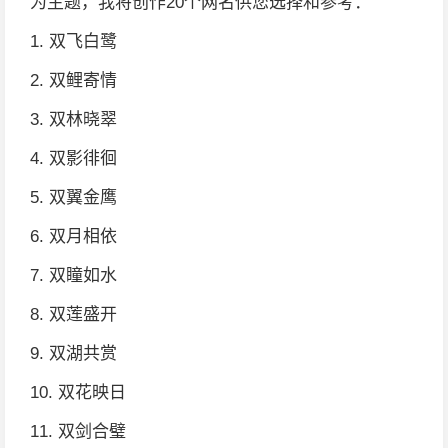
为主题，我将创作20个网名供您选择和参考：
1. 双飞白鹭
2. 双鲤寄情
3. 双林晓翠
4. 双影徘徊
5. 双翼金鹰
6. 双月相依
7. 双瞳如水
8. 双莲盛开
9. 双湖共赏
10. 双花映日
11. 双剑合璧