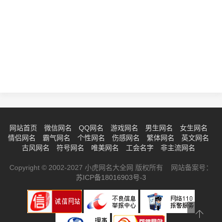
网站首页
微信网名
QQ网名
游戏网名
男生网名
女生网名
情侣网名
霸气网名
个性网名
伤感网名
繁体网名
英文网名
古风网名
符号网名
唯美网名
工会名字
非主流网名
Copyright © 2002-2027 小虎网名大全网 版权所有 网站备案号：
苏ICP备18016903号-3