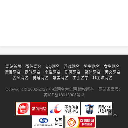
网站首页
微信网名
QQ网名
游戏网名
男生网名
女生网名
情侣网名
霸气网名
个性网名
伤感网名
繁体网名
英文网名
古风网名
符号网名
唯美网名
工会名字
非主流网名
Copyright © 2002-2027 小虎网名大全网 版权所有 网站备案号：
苏ICP备18016903号-3