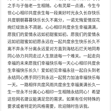
之手与子偕老一生相随。心有灵犀一点通，今生今
世心心相印共度余生每一段美好时光永久长存快乐
共度朝朝暮暮快乐长久不离分，一诺无悔爱情双花
绚烂绽放永不凋谢。心心相印共度余生幸福满满，
愿我们的爱情永远如初甜蜜如初。愿我们的爱情永
远如初甜蜜如初愿永远在一起共度余生快乐长久不
离不弃永不分离永远爱对方直到海枯石烂天地同寿
同心协力共同走过人生旅途每一个难关。一起走向
幸福的未来愿我们幸福快乐每一天心心相印共度余
生幸福快乐长久！爱如初见幸福永驻一起白头到老
永结同心携手同行到永远一起努力加油幸福快乐每
一天。一路相伴共度风雨共度余生幸福美满长久一
生一世永不分离心心相印一生相随永结同心！希望
这些网名建议能满足您的需求。如果有任何特殊的
要求或者特定的风格需要，欢迎随时告诉我。