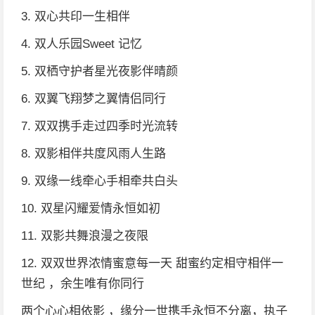
3. 双心共印一生相伴
4. 双人乐园Sweet 记忆
5. 双栖守护者星光夜影伴晴颜
6. 双翼飞翔梦之翼情侣同行
7. 双双携手走过四季时光流转
8. 双影相伴共度风雨人生路
9. 双缘一线牵心手相牵共白头
10. 双星闪耀爱情永恒如初
11. 双影共舞浪漫之夜限
12. 双双世界浓情蜜意每一天 甜蜜约定相守相伴一
世纪 ，余生唯有你同行
两个心心相依影 ，缘分一世携手永恒不分离，执子