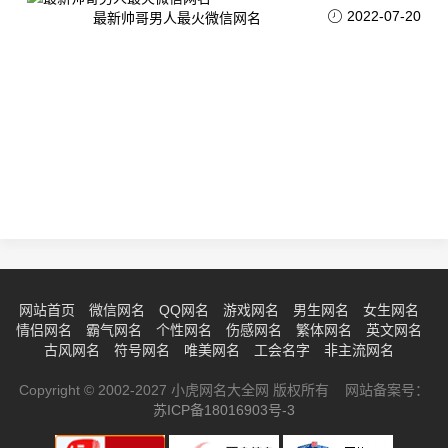
2022-07-20
最新帅哥男人最火微信网名
网站首页
微信网名
QQ网名
游戏网名
男生网名
女生网名
情侣网名
霸气网名
个性网名
伤感网名
繁体网名
英文网名
古风网名
符号网名
唯美网名
工会名字
非主流网名
Copyright © 2002-2027 小虎网名大全网 版权所有 网站备案号：
苏ICP备18016903号-3