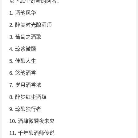
以下20个好听的网名：
1. 酒韵风华
2. 醉美时光酿酒师
3. 葡萄之酒歌
4. 琼浆微醺
5. 佳酿人生
6. 悠韵酒香
7. 岁月酒香浓
8. 醉梦红尘酒肆
9. 琼酿独行者
10. 酒肆微醺夜未央
11. 千年酿酒师传说