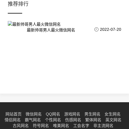
推荐排行
2022-07-20
最新帅哥男人最火微信网名
网站首页
微信网名
QQ网名
游戏网名
男生网名
女生网名
情侣网名
霸气网名
个性网名
伤感网名
繁体网名
英文网名
古风网名
符号网名
唯美网名
工会名字
非主流网名