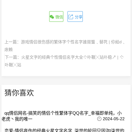
微信
分享
上一篇：
游戏情侣很伤感的繁体字个性名字誰叕螚﹑替笩 | 伱給d﹑
庡賴
下一篇：
火星文字的经典个性情侣名字大全亽卟鞎╳站卟稳↗ | 亽
卟鞎╳站
猜你喜欢
qq情侣网名-搞笑的情侣个性繁体字QQ名字_幸福即单纯，小
老虎丶我的唯一
2024-05-22
恋爱-情侣哀伤的经典火星文字名字_柒世的轮回只因沵|柒世的