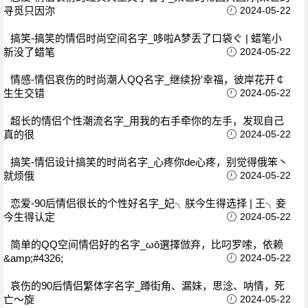
寻觅只因沵
2024-05-22
搞笑-搞笑的情侣时尚空间名字_哆啦A梦丢了口袋ぐ | 蜡笔小
新没了蜡笔
2024-05-22
情感-情侣哀伤的时尚潮人QQ名字_继续扮′幸福，彼岸花开￠
生生交错
2024-05-22
超长的情侣个性潮流名字_用我的右手牵你的左手，发现自己
真的很
2024-05-22
搞笑-情侣设计搞笑的时尚名字_心疼你de心疼，别觉得俄笨丶
就烦俄
2024-05-22
恋爱-90后情侣很长的个性好名字_妃╮朕今生得选择 | 王╮妾
今生得认定
2024-05-22
简单的QQ空间情侣好的名字_ωō選擇倣弃，比叼罗嗦，依赖
&amp;#4326;
2024-05-22
哀伤的90后情侣繁体字名字_蹲街角、漏妹，思淰、呐情，死
亡～旋
2024-05-22