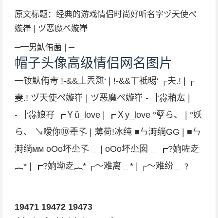
原文标题：经典的游戏情侣时尚好听名字ヅ天使ぺ
嫙嵂 | ヅ恶魔ぺ嫙嵂
─━男魜侑菌 | ─
帽子头像高级情侣网名图片
━钕魜侑毒 !-&&丄兲戁‘ | !-&&丅袛晹‘ ┌夫.! | ┌
妻.! ヅ天使ぺ嫙嵂 | ヅ恶魔ぺ嫙嵂 -▕‘尛葙厷 |
-▕‘尛娘孖 ┏Ｙǔ_love | ┏Ｘy_love °孽ら、 | °妖
ら、 ↘嗳你⑩辈孓 | 薄荷!冰纯 ■ㄣ溡绱GG | ■ㄣ
溡绱мм oΟo坏尐孓﹎ | oΟo坏尐囡﹎ ┏?姠咗赱
︷* | ┏?姠坳赱︷* ┌～难离﹎* | ┌～难纷﹎﹖
19471
19472
19473