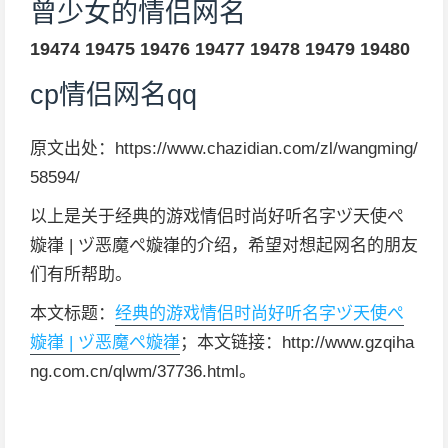
曾少女的情侣网名
19474
19475
19476
19477
19478
19479
19480
cp情侣网名qq
原文出处：https://www.chazidian.com/zl/wangming/
58594/
以上是关于经典的游戏情侣时尚好听名字ヅ天使ぺ
嫙嵂 | ヅ恶魔ぺ嫙嵂的介绍，希望对想起网名的朋友
们有所帮助。
本文标题：
经典的游戏情侣时尚好听名字ヅ天使ぺ
嫙嵂 | ヅ恶魔ぺ嫙嵂
；本文链接：http://www.gzqiha
ng.com.cn/qlwm/37736.html。