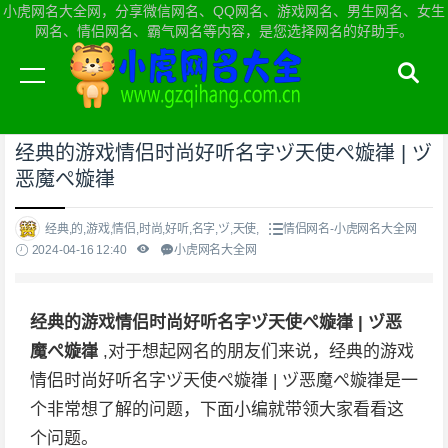
小虎网名大全网，分享微信网名、QQ网名、游戏网名、男生网名、女生
网名、情侣网名、霸气网名等内容，是您选择网名的好助手。
当前位置：
小虎网名大全网首页
>
情侣网名
经典的游戏情侣时尚好听名字ヅ天使ぺ嫙嵂 | ヅ
恶魔ぺ嫙嵂
经典,的,游戏,情侣,时尚,好听,名字,ヅ,天使,
情侣网名-小虎网名大全网
2024-04-16 12:40
小虎网名大全网
经典的游戏情侣时尚好听名字ヅ天使ぺ嫙嵂 | ヅ恶
魔ぺ嫙嵂
,对于想起网名的朋友们来说，经典的游戏
情侣时尚好听名字ヅ天使ぺ嫙嵂 | ヅ恶魔ぺ嫙嵂是一
个非常想了解的问题，下面小编就带领大家看看这
个问题。