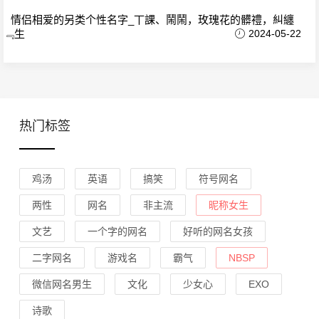
情侣相爱的另类个性名字_丅課、鬧鬧，玫瑰花的髒禮，糾纏
﹃生
2024-05-22
热门标签
鸡汤
英语
搞笑
符号网名
两性
网名
非主流
昵称女生
文艺
一个字的网名
好听的网名女孩
二字网名
游戏名
霸气
NBSP
微信网名男生
文化
少女心
EXO
诗歌