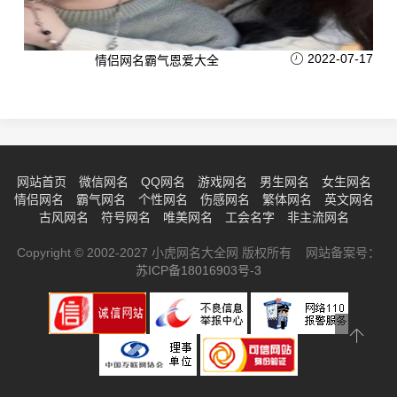
2022-07-17
情侣网名霸气恩爱大全
网站首页
微信网名
QQ网名
游戏网名
男生网名
女生网名
情侣网名
霸气网名
个性网名
伤感网名
繁体网名
英文网名
古风网名
符号网名
唯美网名
工会名字
非主流网名
Copyright © 2002-2027 小虎网名大全网 版权所有 网站备案号：
苏ICP备18016903号-3