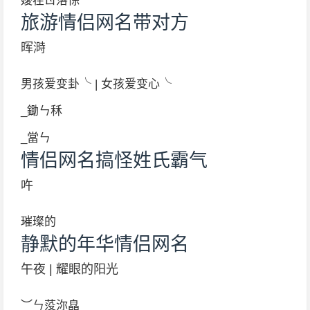
嬡茬ㄖ落悇
旅游情侣网名带对方
晖溡
男孩爱变卦╰ | 女孩爱变心╰
_鋤ㄣ秝
_當ㄣ
情侣网名搞怪姓氏霸气
吘
璀璨的
静默的年华情侣网名
午夜 | 耀眼的阳光
︶ㄣ莈沵皛