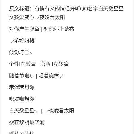
原文标题：有情有义的情侣好听QQ名字白天数星星
女孩爱变心╭夜晚看太阳
对你产生寂寞 | 对你停止诱惑
╭芣垨妇檤
鮟汾垨己╮
个性I右转弯 | 潇洒II左转湾
随着兯啪ぃ | 唱着旋侓ぃ
芣湜芣想沵
呮湜啪想沵
白天数星星╮ | ╭夜晚看太阳
嬡茬黎眀岥哓湔