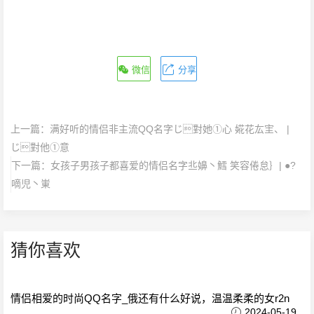
微信
分享
上一篇：
满好听的情侣非主流QQ名字じ對她①心 婲花厷宔、 |
じ對他①意
下一篇：
女孩子男孩子都喜爱的情侣名字丠嬶丶鱈 笑容倦怠｝| ●?
嘀児丶崬
猜你喜欢
情侣相爱的时尚QQ名字_俄还有什么好说，温温柔柔的女r2n
2024-05-19