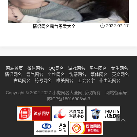
2022-07-17
情侣网名霸气恩爱大全
网站首页
微信网名
QQ网名
游戏网名
男生网名
女生网名
情侣网名
霸气网名
个性网名
伤感网名
繁体网名
英文网名
古风网名
符号网名
唯美网名
工会名字
非主流网名
Copyright © 2002-2027 小虎网名大全网 版权所有 网站备案号：
苏ICP备18016903号-3