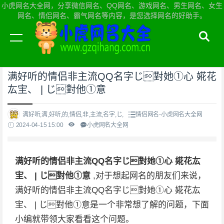
小虎网名大全网，分享微信网名、QQ网名、游戏网名、男生网名、女生
网名、情侣网名、霸气网名等内容，是您选择网名的好助手。
当前位置：
小虎网名大全网首页
>
情侣网名
满好听的情侣非主流QQ名字じ對她①心 婲花
厷宔、 | じ對他①意
满好听,满,好听,的,情侣,非,主流,名字,じ,
情侣网名-小虎网名大全网
2024-04-15 15:00
小虎网名大全网
满好听的情侣非主流QQ名字じ對她①心 婲花厷
宔、 | じ對他①意
,对于想起网名的朋友们来说，
满好听的情侣非主流QQ名字じ對她①心 婲花厷
宔、 | じ對他①意是一个非常想了解的问题，下面
小编就带领大家看看这个问题。