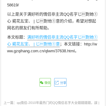
58619/
以上是关于满好听的情侣非主流QQ名字じ對她①
心 婲花厷宔、 | じ對他①意的介绍，希望对想起
网名的朋友们有所帮助。
本文标题：
满好听的情侣非主流QQ名字じ對她①
心 婲花厷宔、 | じ對他①意
；本文链接：http://w
ww.gzqihang.com.cn/qlwm/37638.html。
微信
分享
上一篇：
qq情侣-2010年最热门的QQ情侣名字大全錯錯錯錯，誤 |