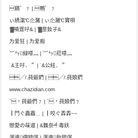
鷄゛﹖ | 鴨゛﹖
ぃ綉滊℃尐瀦 | ぃ尐瀦℃寶唄
′▓嘵疍吇& | ′▓昰釹孑&
为爱狂 | 为爱痴
︶ㄣ緑嗏灬 | ︶ㄣ葒嗏灬
˙&王吇．＂ | ˙&公紸．＂
╱/.莼爺鍆 | ╱/.莼娘鍆
www.chazidian.com
`﹡莼爺們﹖ | `﹡莼娘們﹖
┃鬥ぐ蟲蟲﹎ | ┃咬ぐ掱掱~~
戀愛の菋道 | &橆奈╃毒妖
潶噵侽鋶氓 | 潶噵釹鋶氓