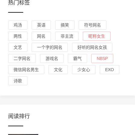
热门标签
鸡汤
英语
搞笑
符号网名
两性
网名
非主流
昵称女生
文艺
一个字的网名
好听的网名女孩
二字网名
游戏名
霸气
NBSP
微信网名男生
文化
少女心
EXO
诗歌
阅读排行