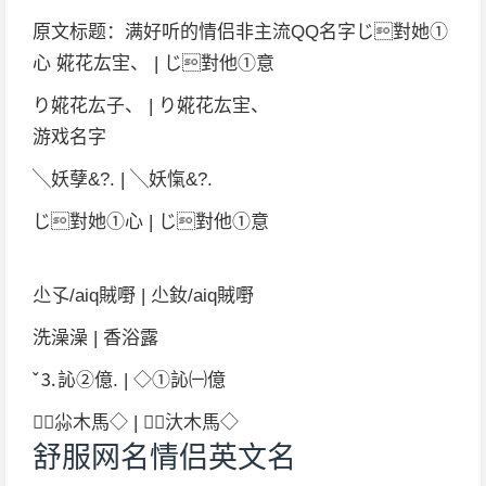
原文标题：满好听的情侣非主流QQ名字じ對她①
心 婲花厷宔、 | じ對他①意
り婲花厷子、 | り婲花厷宔、
游戏名字
╲妖孽&?. | ╲妖愾&?.
じ對她①心 | じ對他①意
尐孓/aiq賊嘢 | 尐釹/aiq賊嘢
洗澡澡 | 香浴露
ˇ⒊訫②億. | ◇①訫㈠億
﹖尛木馬◇ | ﹖汏木馬◇
舒服网名情侣英文名