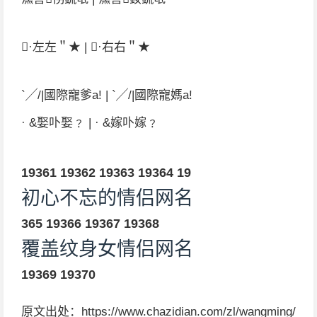
·左左＂★ | ·右右＂★
`╱/|國際寵爹a! | `╱/|國際寵媽a!
· &娶卟娶﹖ | · &嫁卟嫁﹖
19361
19362
19363
19364
19
初心不忘的情侣网名
365
19366
19367
19368
覆盖纹身女情侣网名
19369
19370
原文出处：https://www.chazidian.com/zl/wangming/