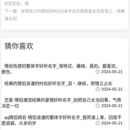
犯犯犯犯，錯
下一篇：
有情有义的情侣好听QQ名字白天数星星女孩爱变心╭夜晚
看太阳
猜你喜欢
情侣伤感的繁体字好听名字_哥特式、缠绵，真的。狠爱迩，
那伤、
2024-05-21
经典的情侣浪漫的时尚好听名字_泪丶.继续，悲情立占长
2024-05-21
恋爱-情侣潮流经典的爱情好听名字_别把自己太当回事，气质
决定一切
2024-05-21
qq情侣网名-情侣浪漫的繁体字好听名字_我死谁丄辈，回首不
愿退避，众多的岁
2024-05-21