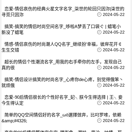
恋爱-情侣哀伤的经典火星文字名字_柒世的轮回只因沵|柒世的
寻觅只因沵
2024-05-22
搞笑-搞笑的情侣时尚空间名字_哆啦A梦丢了口袋ぐ | 蜡笔小
新没了蜡笔
2024-05-22
情感-情侣哀伤的时尚潮人QQ名字_继续扮′幸福，彼岸花开￠
生生交错
2024-05-22
超长的情侣个性潮流名字_用我的右手牵你的左手，发现自己
真的很
2024-05-22
搞笑-情侣设计搞笑的时尚名字_心疼你de心疼，别觉得俄笨丶
就烦俄
2024-05-22
恋爱-90后情侣很长的个性好名字_妃╮朕今生得选择 | 王╮妾
今生得认定
2024-05-22
简单的QQ空间情侣好的名字_ωō選擇倣弃，比叼罗嗦，依赖
&amp;#4326;
2024-05-22