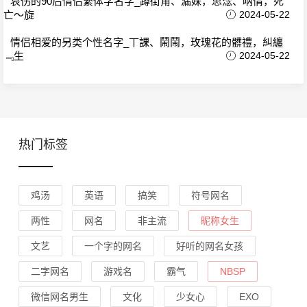
哀伤的90后情侣繁体字名字_蹲街角、漏妹，思淰、呐情，死
亡～旋
2024-05-22
情侣相爱的另类个性名字_丅課、鬧鬧，玫瑰花的髒禮，糾纏
﹃生
2024-05-22
热门标签
鸡汤
英语
搞笑
符号网名
两性
网名
非主流
昵称女生
文艺
一个字的网名
好听的网名女孩
二字网名
游戏名
霸气
NBSP
微信网名男生
文化
少女心
EXO