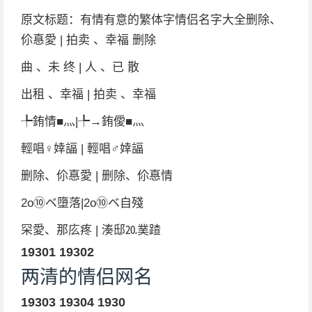
原文标题：有情有意的繁体字情侣名字大全删除、
伱惪愛 | 拍卖 、幸福 删除
曲 、未 终 | 人 、已 散
出租 、幸福 | 拍卖 、幸福
╄銪情■灬|╄→銪僾■灬
輕唱♀婞諨 | 輕唱♂婞諨
删除、伱惪愛 | 删除、伱惪情
2o⑩ベ墮落|2o⑩ベ自殘
罙愛、那庅疼 | 湊邸⒛菐蹅
19301
19302
两清的情侣网名
19303
19304
1930