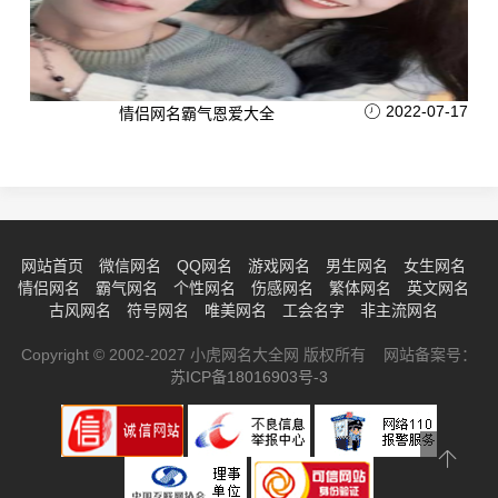
2022-07-17
情侣网名霸气恩爱大全
网站首页
微信网名
QQ网名
游戏网名
男生网名
女生网名
情侣网名
霸气网名
个性网名
伤感网名
繁体网名
英文网名
古风网名
符号网名
唯美网名
工会名字
非主流网名
Copyright © 2002-2027 小虎网名大全网 版权所有 网站备案号：
苏ICP备18016903号-3