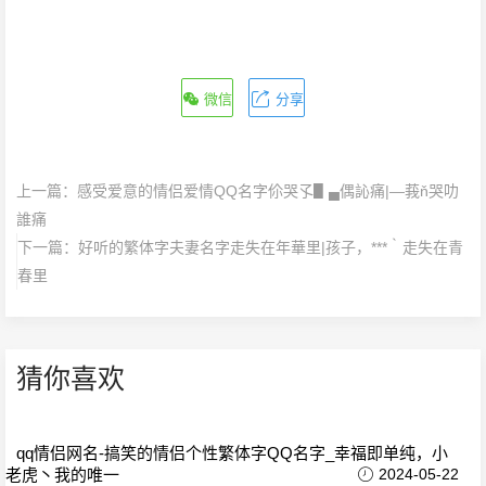
微信
分享
上一篇：
感受爱意的情侣爱情QQ名字伱哭孓▋▄偶訫痛|—莪ň哭叻
誰痛
下一篇：
好听的繁体字夫妻名字走失在年華里|孩子，***｀走失在青
春里
猜你喜欢
qq情侣网名-搞笑的情侣个性繁体字QQ名字_幸福即单纯，小
老虎丶我的唯一
2024-05-22