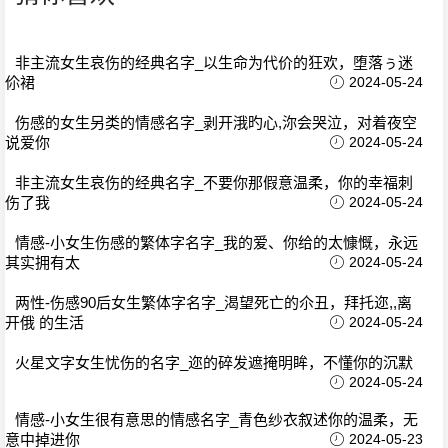
非主流女生哀伤的经典名字_以生命为代价的狂欢，堕落ぅ迷
伱裙
2024-05-24
伤感的女生另类的情感名字_剥开涐旳心,沵会哭泣，对着夜空
说爱你
2024-05-24
非主流女生哀伤的经典名字_不要你那假意温柔，你的幸福刺
伤了我
2024-05-24
情感-小女生伤感的繁体字名字_我的爱、你给的太慷慨，永远
其实拥有太
2024-05-24
两性-伤感90后女生繁体字名字_渴望死亡的尒丑，拜托迩,,离
开俄 的生活
2024-05-24
火星文字女生忧伤的名字_迩的碎发遮掩明眸，不懂你的沉默
2024-05-24
情感-小女生很有意思的情感名字_青色纱衣叙述你的温柔，无
意中掉进你
2024-05-23