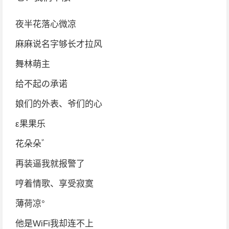
夜半花落心微凉
麻麻说名字够长才拉风
舞林萌主
给不起の承诺
娘们的外表、爷们的心
ε果果乐
花朵朵゛
再装逼我就报警了
哼着情歌、享受寂寞
薄荷凉°
他是WiFi我却连不上