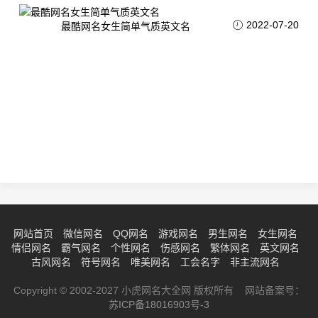
2022-07-20
最酷网名女生简单气质英文名
网站首页
微信网名
QQ网名
游戏网名
男生网名
女生网名
情侣网名
霸气网名
个性网名
伤感网名
繁体网名
英文网名
古风网名
符号网名
唯美网名
工会名字
非主流网名
Copyright © 2002-2027 小虎网名大全网 版权所有 网站备案号：
苏ICP备18016903号-3