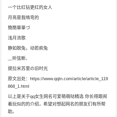
一个比红钻更红的女人
月亮是我啃弯的
簡簡單單づ
浅月流歌
静如脱兔，动若疯兔
﹏听弦断、
提拉米苏里の旧时光
原文出处：https://www.qqtn.com/article/article_119
868_1.html
以上是关于qq女生网名可爱萌萌哒精选 你长得跟闹
着玩似的的介绍，希望对想起网名的朋友们有所帮
助。