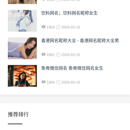
饮料网名；饮料网名昵称女生
1803
2026-03-10
香港网名昵称大全 - 香港网名昵称大全男
1801
2026-03-10
鱼骨微信网名 鱼骨微信网名女生
1800
2026-03-10
推荐排行