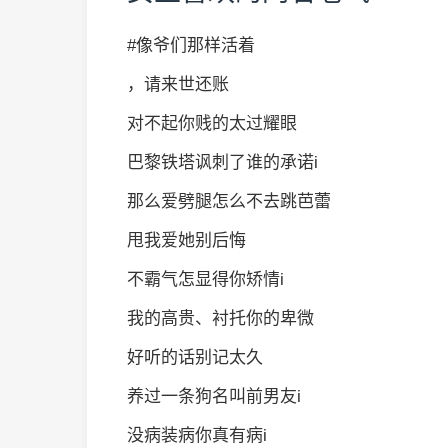
#像爷们那样活着
，请来世还账
对不起你贱的太过耀眼
巴黎铁塔讽刺了谁的承诺i
那么爱劈腿怎么不去跳芭蕾
甩我爱她别后悔
不霸气怎显得你矫情i
我的高贵、衬托你的卑微
好听的话别记太久
养过一条狗名叫前男友i
没病装病你真有病i