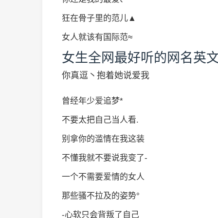
狂在骨子里的范儿▲
女人就该有国际范≈
女生全网最好听的网名英
你真逗丶抱着她说爱我
曾经年少爱追梦*
不要太把自己当人看.
别拿你的滥情在我这装
不懂我就不要说我变了-
一个不需要爱情的女人
那些骚不拉及的姿势°
-心软只会背叛了自己