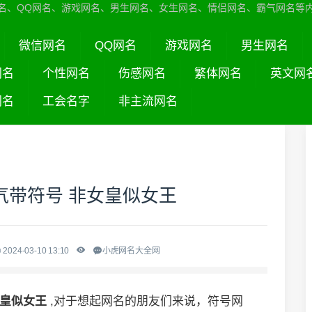
名、QQ网名、游戏网名、男生网名、女生网名、情侣网名、霸气网名等
微信网名
QQ网名
游戏网名
男生网名
网名
个性网名
伤感网名
繁体网名
英文网
网名
工会名字
非主流网名
气带符号 非女皇似女王
2024-03-10 13:10
小虎网名大全网
女皇似女王
,对于想起网名的朋友们来说，符号网