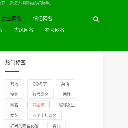
内容，是您选择网名的好助手。
女生网名
情侣网名
名
古风网名
符号网名
热门标签
鸡汤
QQ名字
英语
搞笑
符号网名
两性
网名
非主流
昵称女生
文艺
一个字的网名
好听的网名女孩
育儿