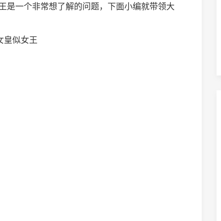
似女王是一个非常想了解的问题，下面小编就带领大
女皇似女王