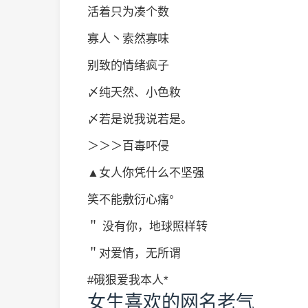
活着只为凑个数
寡人丶索然寡味
别致的情绪疯子
〆纯天然、小色籹
〆若是说我说若是。
＞＞＞百毒吥侵
▲女人你凭什么不坚强
笑不能敷衍心痛°
＂ 没有你，地球照样转
＂对爱情，无所谓
#硪狠爱我本人*
女生喜欢的网名老气