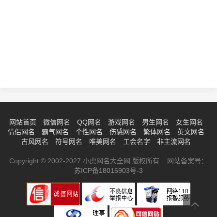
网站首页
微信网名
QQ网名
游戏网名
男生网名
女生网名
情侣网名
霸气网名
个性网名
伤感网名
繁体网名
英文网名
古风网名
符号网名
唯美网名
工会名字
非主流网名
Copyright © 2002-2027 小虎网名大全网 版权所有 网站备案号：
苏ICP备18016903号-3