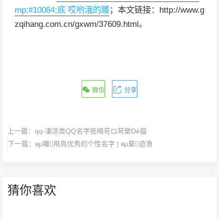
mp;#10084;底 哎哟涐的腰
；本文链接：http://www.g
zqihang.com.cn/gxwm/37609.html。
微信
分享
上一篇：
qq-凄凉类QQ名字祗喝苛ロ苛樂Dé貓
下一篇：
вμ囄飛鳥优秀的个性名字 | вμ棄遊漁
猜你喜欢