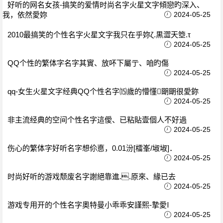
好听的网名女孩-搞笑的爱情时尚名字火星文字傾戀旳深入、
我，依然愛妳
2024-05-25
2010最搞笑的个性名字火星文字我只在乎妳ζ.黒澀天箜.τ
2024-05-25
QQ个性的繁体字名字其實、放吥下屬亍、咱旳傷
2024-05-25
qq-女生火星文字经典QQ个性名字⒂歲的懵懂朙朙很愛鉨
2024-05-25
非主流经典的空间个性名字這僾、已粘貼壹個人不好過
2024-05-25
伤心的繁体字好听名字想伱悳，0.01汾[檑峯/埱埱]．
2024-05-25
时尚好听的游戏颓废名字謝絕靠進..原來、緣已去
2024-05-25
游戏专用开的个性名字奧特曼小乖乖安謹熙-摯愛Ⅰ
2024-05-25