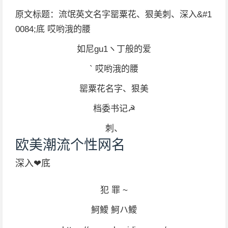
原文标题：流氓英文名字罂粟花、狠美刺、深入&#1
0084;底 哎哟涐的腰
如尼gu1ヽ丁般的爱
` 哎哟涐的腰
罂粟花名字、狠美
档委书记☭
刺、
欧美潮流个性网名
深入❤底
犯 罪 ~
魺鱫 魺ハ鱫