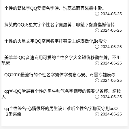
个性的繁体字QQ爱情名字淚、洗蕊革面百婲叢中愛。
2024-05-25
搞笑的QQ火星文字个性名字賣處莮﹑哆錢﹖颓廢傷憾個悻
2024-05-25
个性的火星文字QQ空间名字扦鞋爱丄蟑瑯做亇Дē暧亽
2024-05-25
美羊羊-QQ音速专用可爱的个性名字大全短信移動在線。不川
酷紫
2024-05-25
QQ2010最流行的个性名字繁体字勿忘心安、ゎ霙ㄘ雄瘼の
2024-05-25
qq堂-QQ堂最有个性的男生帅气名字鋼琴的獨奏ヅ曾經、諾钕
人
2024-05-25
qq个性签名-心情很坏的男生设计难听个性名字聊天守則oοО
﹏З愛來瘋
2024-05-25