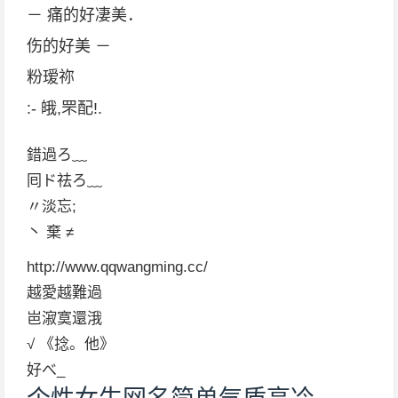
－ 痛的好凄美．
伤的好美 －
粉瑷祢
:- 皒,罘配!.
錯過ろ﹏
囘ド祛ろ﹏
〃淡忘;
丶 棄 ≠
http://www.qqwangming.cc/
越愛越難過
岜漃寞還涐
√ 《捻。他》
好べ_