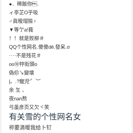
●．稀飯你.
ィ亭芷О乎吸
♂眞曖瑁險♀
▼等亇a!莪
！！就是败柳＃
QQ个性网名.傻傻dē.發呆.σ
····不是残花＃
οo⑩牸街頭o
偽伱↘變壊
|。.?寵児‘゜︶
余 玍 、
夜nan熬
弓虽彦页又欠ヾ笑
有关雪的个性网名女
祢要滴暧我给卜钌