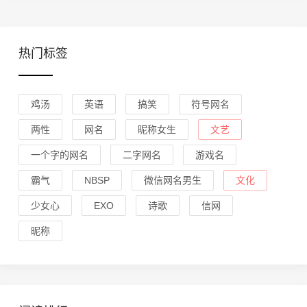
热门标签
鸡汤
英语
搞笑
符号网名
两性
网名
昵称女生
文艺
一个字的网名
二字网名
游戏名
霸气
NBSP
微信网名男生
文化
少女心
EXO
诗歌
信网
昵称