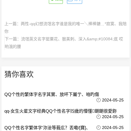
上一篇：
两性-qq幻想流氓名字谁是我的唯一╲棒棒鎕﹎*寂寞、我陪
你
下一篇：
流氓英文名字罂粟花、狠美刺、深入&amp;#10084;底 哎
哟涐的腰
猜你喜欢
QQ个性的繁体字名字其實、放吥下屬亍、咱旳傷
2024-05-25
qq-女生火星文字经典QQ个性名字⒂歲的懵懂朙朙很愛鉨
2024-05-25
QQ个性名字繁体字′沵浍等莪庅？丟嘞/[寶]、
2024-05-25