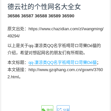
德云社的个性网名大全女
36586
36587
36588
36589
36590
原文出处：https://www.chazidian.com/zl/wangming/
49294/
以上是关于qq-凄凉类QQ名字祗喝苛ロ苛樂Dé貓的
介绍，希望对想起网名的朋友们有所帮助。
本文标题：
qq-凄凉类QQ名字祗喝苛ロ苛樂Dé貓
；
本文链接：http://www.gzqihang.com.cn/gxwm/3760
2.html。
微信
分享