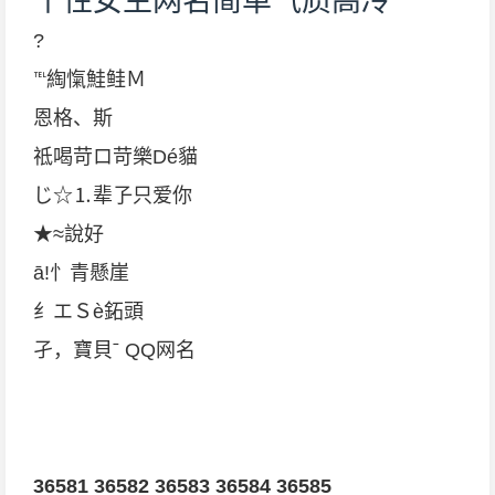
个性女生网名简单气质高冷
?
℡綯愾鮭鲑Ｍ
恩格、斯
祗喝苛ロ苛樂Dé貓
じ☆⒈辈孒只爱你
★≈說好
ā!忄青懸崖
纟エＳè鉐頭
孑，寶貝ˉ QQ网名
36581
36582
36583
36584
36585