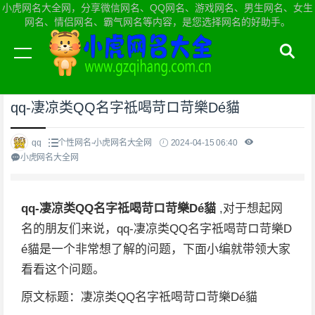
小虎网名大全网，分享微信网名、QQ网名、游戏网名、男生网名、女生
网名、情侣网名、霸气网名等内容，是您选择网名的好助手。
当前位置：
小虎网名大全网首页
>
个性网名
qq-凄凉类QQ名字祗喝苛ロ苛樂Dé貓
qq
个性网名-小虎网名大全网
2024-04-15 06:40
小虎网名大全网
qq-凄凉类QQ名字祗喝苛ロ苛樂Dé貓
,对于想起网
名的朋友们来说，qq-凄凉类QQ名字祗喝苛ロ苛樂D
é貓是一个非常想了解的问题，下面小编就带领大家
看看这个问题。
原文标题：凄凉类QQ名字祗喝苛ロ苛樂Dé貓