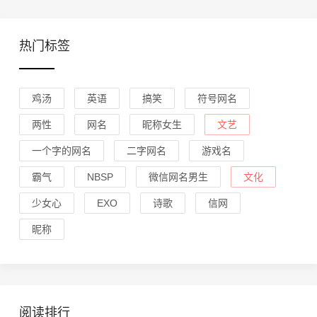
热门标签
鸡汤
英语
搞笑
符号网名
两性
网名
昵称女生
文艺
一个字的网名
二字网名
游戏名
霸气
NBSP
微信网名男生
文化
少女心
EXO
诗歌
信网
昵称
阅读排行