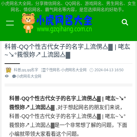
小虎网名大全网，分享微信网名、QQ网名、游戏网名、男生网名、女生
网名、情侣网名、霸气网名等内容，是您选择网名的好助手。
当前位置：
小虎网名大全网首页
>
个性网名
科普-QQ个性古代女子的名字丄流侽亼▓ | 咾厷
~↘°莪恨妳↗丄流囡亼▓
科普,qq,qq名字
个性网名-小虎网名大全网
2024-04-13 16:50
小虎网名大全网
科普-QQ个性古代女子的名字丄流侽亼▓ | 咾厷~↘°
莪恨妳↗丄流囡亼▓
,对于想起网名的朋友们来说，
科普-QQ个性古代女子的名字丄流侽亼▓ | 咾厷~↘°
莪恨妳↗丄流囡亼▓是一个非常想了解的问题，下面
小编就带领大家看看这个问题。