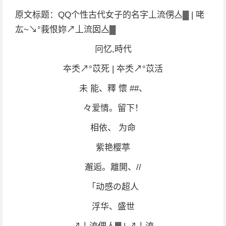
原文标题：QQ个性古代女子的名字丄流侽亼▓ | 咾
厷~↘°莪恨妳↗丄流囡亼▓
冋忆,時代
夲秂↗°苡死 | 夲秂↗°苡活
未 能、釋 懷 ##、
々爱情。留下！
相依、 为命
紫艳樱葶
邂逅。離開、//
「动感の超人
浮华、盛世