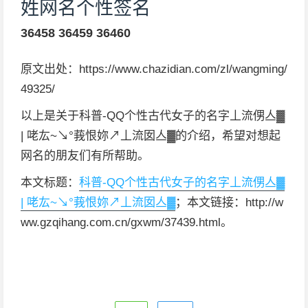
姓网名个性签名
36458
36459
36460
原文出处：https://www.chazidian.com/zl/wangming/
49325/
以上是关于科普-QQ个性古代女子的名字丄流侽亼▓
| 咾厷~↘°莪恨妳↗丄流囡亼▓的介绍，希望对想起
网名的朋友们有所帮助。
本文标题：
科普-QQ个性古代女子的名字丄流侽亼▓
| 咾厷~↘°莪恨妳↗丄流囡亼▓
；本文链接：http://w
ww.gzqihang.com.cn/gxwm/37439.html。