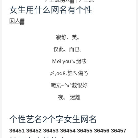
↗丄流侽亼▓ | ↗丄流
女生用什么网名有个性
囡亼▓
寂静、美。
仅此、而已。
Ｍeǐ yōu↘濄呿
〆,ο○⒏詯↖傷ㄋ
咾厷~↘°莪恨妳
夜、 迷離
个性艺名2个字女生网名
36451
36452
36453
36454
36455
36456
36457