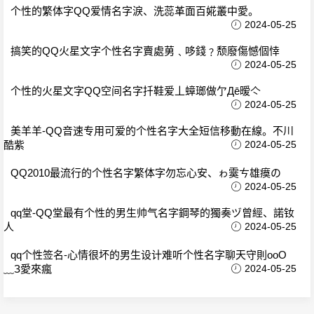
个性的繁体字QQ爱情名字淚、洗蕊革面百婲叢中愛。
2024-05-25
搞笑的QQ火星文字个性名字賣處莮﹑哆錢﹖颓廢傷憾個悻
2024-05-25
个性的火星文字QQ空间名字扦鞋爱丄蟑瑯做亇Дē暧亽
2024-05-25
美羊羊-QQ音速专用可爱的个性名字大全短信移動在線。不川
酷紫
2024-05-25
QQ2010最流行的个性名字繁体字勿忘心安、ゎ霙ㄘ雄瘼の
2024-05-25
qq堂-QQ堂最有个性的男生帅气名字鋼琴的獨奏ヅ曾經、諾钕
人
2024-05-25
qq个性签名-心情很坏的男生设计难听个性名字聊天守則oοО
﹏З愛來瘋
2024-05-25