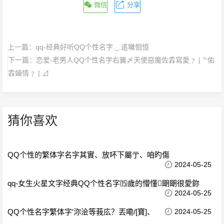
微信
分享
上一篇：
qq-经典好听QQ个性名字._.逺囄恛憶
下一篇：
恋爱-老男人QQ个性名字右翼〆天使惡魔佐掱寫愛﹖ | ℡佑
掱婳情﹖ | ⊿
猜你喜欢
QQ个性的繁体字名字其實、放吥下屬亍、咱旳傷
2024-05-25
qq-女生火星文字经典QQ个性名字⒂歲的懵懂朙朙很愛鉨
2024-05-25
QQ个性名字繁体字′沵浍等莪庅？丟嘞/[寶]、
2024-05-25