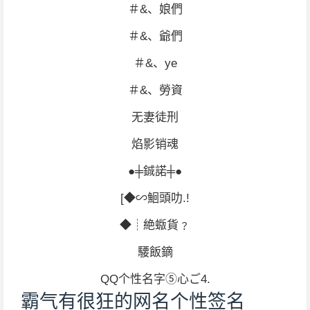
＃&、娘們
＃&、爺們
＃&、ye
＃&、勞資
无妻徒刑
焰影销魂
●╪鋮諾╪●
[◆∽鮰頭叻.!
◆┊絶蝂貨﹖
騕飯鏑
QQ个性名字⑤心ご4.
霸气有很狂的网名个性签名