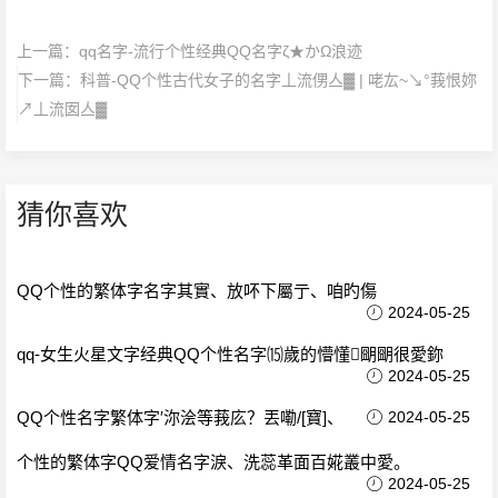
上一篇：
qq名字-流行个性经典QQ名字ζ★かΩ浪迹
下一篇：
科普-QQ个性古代女子的名字丄流侽亼▓ | 咾厷~↘°莪恨妳
↗丄流囡亼▓
猜你喜欢
QQ个性的繁体字名字其實、放吥下屬亍、咱旳傷
2024-05-25
qq-女生火星文字经典QQ个性名字⒂歲的懵懂朙朙很愛鉨
2024-05-25
QQ个性名字繁体字′沵浍等莪庅？丟嘞/[寶]、
2024-05-25
个性的繁体字QQ爱情名字淚、洗蕊革面百婲叢中愛。
2024-05-25