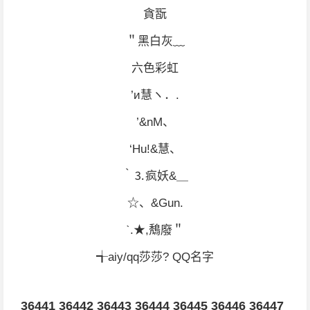
貪翫
＂黑白灰﹏
六色彩虹
’и慧ヽ．.
’&nM、
‘Hu!&慧、
｀⒊疯妖&＿
☆、&Gun.
ˋ.★,鵚廢＂
╅aiy/qq莎莎? QQ名字
36441
36442
36443
36444
36445
36446
36447