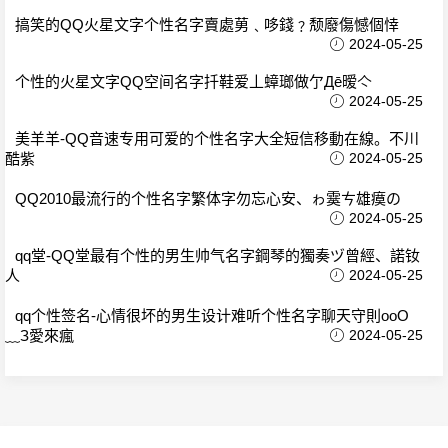
搞笑的QQ火星文字个性名字賣處莮﹑哆錢﹖颓廢傷憾個悻
2024-05-25
个性的火星文字QQ空间名字扦鞋爱丄蟑瑯做亇Дē暧亽
2024-05-25
美羊羊-QQ音速专用可爱的个性名字大全短信移動在線。不川
酷紫
2024-05-25
QQ2010最流行的个性名字繁体字勿忘心安、ゎ霙ㄘ雄瘼の
2024-05-25
qq堂-QQ堂最有个性的男生帅气名字鋼琴的獨奏ヅ曾經、諾钕
人
2024-05-25
qq个性签名-心情很坏的男生设计难听个性名字聊天守則oοО
﹏З愛來瘋
2024-05-25