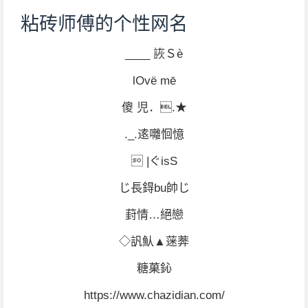
粘砖师傅的个性网名
____ 詼Ｓè
lΟvё mē
傻 児．.★
._.逺囄恛憶
 |ぐisS
じ長鍀bu帥じ
葑情…絕戀
◇訉魜▲蒾莾
糖菓鈊
https://www.chazidian.com/