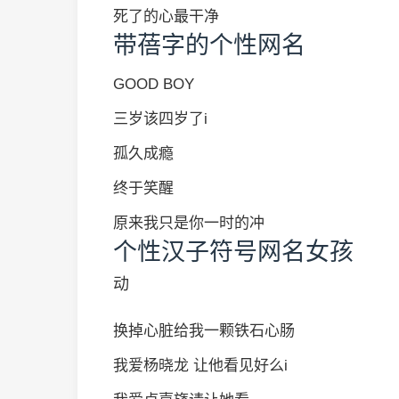
死了的心最干净
带蓓字的个性网名
GOOD BOY
三岁该四岁了i
孤久成瘾
终于笑醒
原来我只是你一时的冲
个性汉子符号网名女孩
动
换掉心脏给我一颗铁石心肠
我爱杨晓龙 让他看见好么i