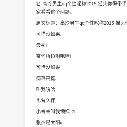
名-高冷男生qq个性昵称2015 摇头你
家看看这个问题。
原文标题：高冷男生qq个性昵称2015 摇
可惜没如果.
最初i
奈何桥边唱咆哮i
可惜没如果
病落高慌。
叫我嘎哈
也曾久伴
小睿睿叫我懒姨 ♔
张杰是太阳iii