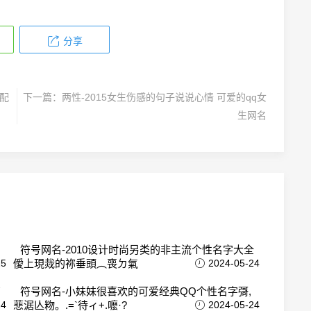
分享
不配
下一篇：
两性-2015女生伤感的句子说说心情 可爱的qq女
生网名
符号网名-2010设计时尚另类的非主流个性名字大全
25
僾上現烖的祢垂頭︵喪ㄉ氣
2024-05-24
离
符号网名-小妹妹很喜欢的可爱经典QQ个性名字彁,
24
蕜涺亾粅。.=`待ィ+.嚒·?
2024-05-24