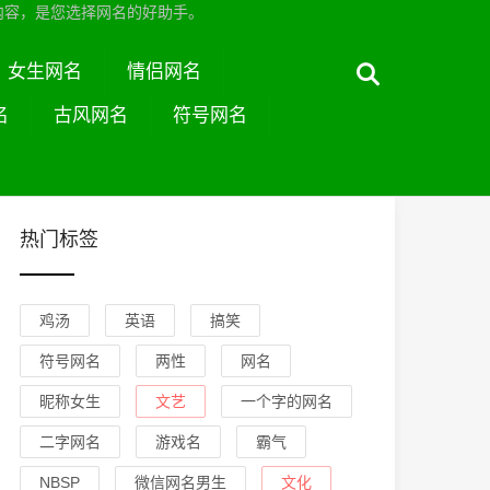
内容，是您选择网名的好助手。
女生网名
情侣网名
名
古风网名
符号网名
热门标签
鸡汤
英语
搞笑
符号网名
两性
网名
昵称女生
文艺
一个字的网名
二字网名
游戏名
霸气
NBSP
微信网名男生
文化