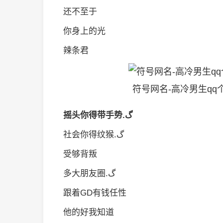
还不至于
你身上的光
辣条君
符号网名-高冷男生qq
摇头你得带手势.گ
社会你得纹猴.گ
受够背叛
多大朋友圈.گ
跟着GD有钱任性
他的好我知道