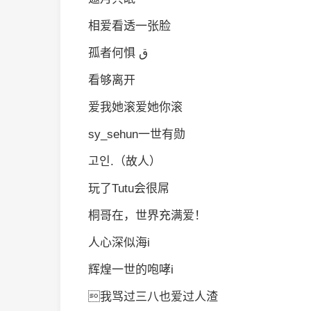
相爱看透一张脸
孤者何惧 ق
看够离开
爱我她滚爱她你滚
sy_sehun一世有勋
고인.（故人）
玩了Tutu会很屌
桐哥在，世界充满爱！
人心深似海i
辉煌一世的咆哮i
我骂过三八也爱过人渣