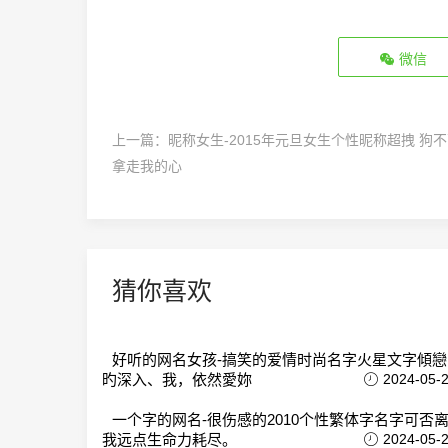
微信
上一篇：
昵称女生-2015年元旦女生个性昵称超拽 狗
拿走我的心
猜你喜欢
好听的网名女孩-搞笑的爱情时尚名字火星文字傾戀
旳深入、我，依然愛妳
2024-05-
一个字的网名-很伤感的2010个性繁体字名字可否
我远点生命力耗尽。
2024-05-