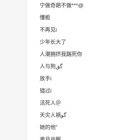
宁做奇葩不做***@
懂栀
不再见i
少年长大了
人潮拥挤我踹死你
人与狗گق
放手i
错过i
活死人＠
天灾人祸گو
她的他”
邀月共眠