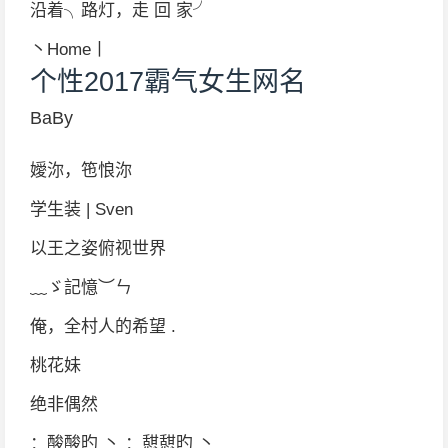
沿着╮路灯，走 回 家╯
丶Home丨
个性2017霸气女生网名
BaBy
嬡沵，竾悢沵
学生装 | Sven
以王之姿俯视世界
﹏ゞ記憶︶ㄣ
俺，全村人的希望 .
桃花妹
绝非偶然
：酸酸旳 丶 ：憇憇旳 丶