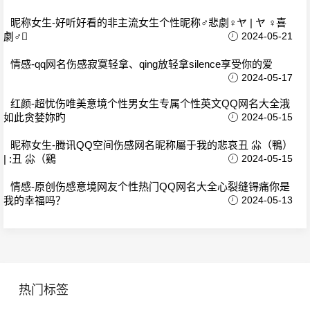
昵称女生-好听好看的非主流女生个性昵称♂悲劇♀ヤ | ヤ ♀喜
劇♂
2024-05-21
情感-qq网名伤感寂寞轻拿、qing放轻拿silence享受你的爱
2024-05-17
红颜-超忧伤唯美意境个性男女生专属个性英文QQ网名大全涐
如此贪婪妳旳
2024-05-15
昵称女生-腾讯QQ空间伤感网名昵称屬于我的悲哀丑 尛（鴨）
| :丑 尛（鷄
2024-05-15
情感-原创伤感意境网友个性热门QQ网名大全心裂缝锝痛你是
我的幸福吗？
2024-05-13
热门标签