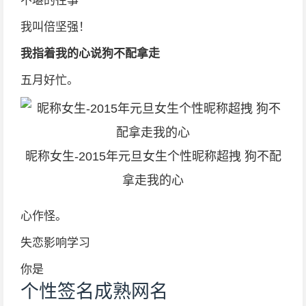
不堪的往事
我叫倍坚强！
我指着我的心说狗不配拿走
五月好忙。
昵称女生-2015年元旦女生个性昵称超拽 狗不配
拿走我的心
心作怪。
失恋影响学习
你是
个性签名成熟网名