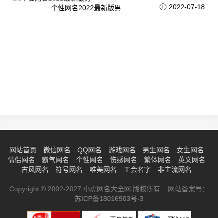
2022-07-18
个性网名2022最新版男
网站首页
微信网名
QQ网名
游戏网名
男生网名
女生网名
情侣网名
霸气网名
个性网名
伤感网名
繁体网名
英文网名
古风网名
符号网名
唯美网名
工会名字
非主流网名
Copyright © 2002-2027 小虎网名大全网 版权所有 网站备案号：
苏ICP备18016903号-3