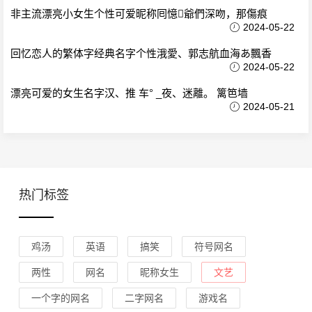
非主流漂亮小女生个性可爱昵称囘憶爺們深吻，那傷痕
2024-05-22
回忆恋人的繁体字经典名字个性涐愛、郭志航血海あ飄香
2024-05-22
漂亮可爱的女生名字汉、推 车° _夜、迷離。 篱笆墙
2024-05-21
热门标签
鸡汤
英语
搞笑
符号网名
两性
网名
昵称女生
文艺
一个字的网名
二字网名
游戏名