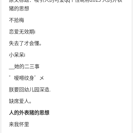
原文标题：吸引人的可爱qq个性昵称2015 人的外表
猪的思想
不拾梅
恋爱无效期i
失去了才会懂。
小呆呆i
__她的二三事
゛嗳嘚纹身゛メ
朕要回幼儿园深造.
缺席爱人。
人的外表猪的思想
来我怀里