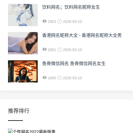
饮料网名；饮料网名昵称女生
1803
2026-03-10
香港网名昵称大全 - 香港网名昵称大全男
1801
2026-03-10
鱼骨微信网名 鱼骨微信网名女生
1800
2026-03-10
推荐排行