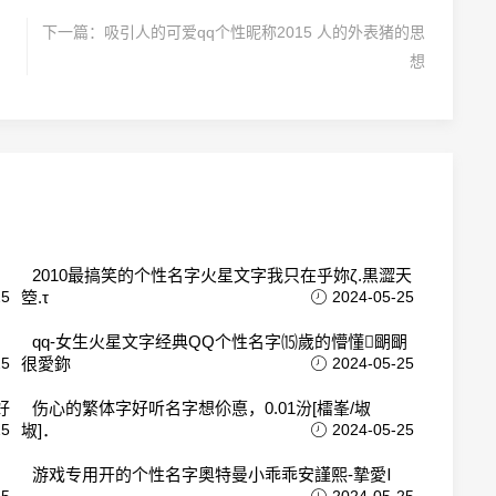
下一篇：
吸引人的可爱qq个性昵称2015 人的外表猪的思
想
2010最搞笑的个性名字火星文字我只在乎妳ζ.黒澀天
25
箜.τ
2024-05-25
qq-女生火星文字经典QQ个性名字⒂歲的懵懂朙朙
25
很愛鉨
2024-05-25
好
伤心的繁体字好听名字想伱悳，0.01汾[檑峯/埱
25
埱]．
2024-05-25
游戏专用开的个性名字奧特曼小乖乖安謹熙-摯愛Ⅰ
25
2024-05-25