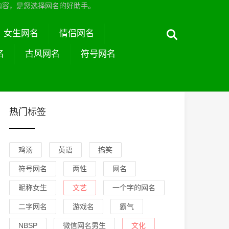
内容，是您选择网名的好助手。
女生网名
情侣网名
名
古风网名
符号网名
热门标签
鸡汤
英语
搞笑
符号网名
两性
网名
昵称女生
文艺
一个字的网名
二字网名
游戏名
霸气
NBSP
微信网名男生
文化