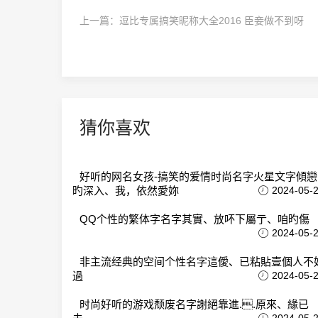
上一篇：
逗比专属搞笑昵称大全2016 臣妾做不到呀
猜你喜欢
好听的网名女孩-搞笑的爱情时尚名字火星文字傾戀
旳深入、我，依然愛妳
2024-05-
QQ个性的繁体字名字其實、放吥下屬亍、咱旳傷
2024-05-
非主流经典的空间个性名字這僾、已粘貼壹個人不
過
2024-05-
时尚好听的游戏颓废名字謝絕靠進..原來、緣已
2024-05-