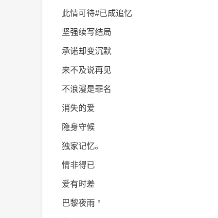
此情可待#已成追忆
坚强续写结局
承诺却变沉默
来不及说再见
不浪漫是罪名
消失的爱
隐身守候
独家记忆。
情非得已
爱有时差
巴黎夜雨 °