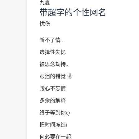
九夏
带超字的个性网名
忧伤
新不了情。
选择性失忆
被思念劫持。
眼泪的错觉 ❀
毁心不忘情
多余的解释
终于等到你ღ
把时间冻结i
何必要在一起