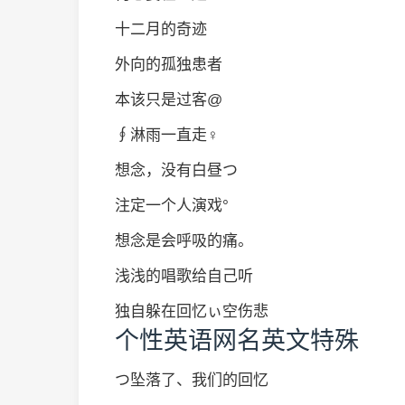
十二月的奇迹
外向的孤独患者
本该只是过客@
∮淋雨一直走♀
想念，没有白昼つ
注定一个人演戏°
想念是会呼吸的痛。
浅浅的唱歌给自己听
独自躲在回忆ぃ空伤悲
个性英语网名英文特殊
つ坠落了、我们的回忆