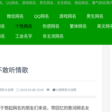
名、QQ网名、游戏网名、男生网名、女生网名、情侣网名、霸气网名等
微信网名
QQ网名
游戏网名
男生网名
网名
个性网名
伤感网名
繁体网名
英文网
网名
工会名字
非主流网名
不敢听情歌
网名大全网
2024-03-08 10:40
小虎网名大全网
对于想起网名的朋友们来说，带回忆的歌词网名女