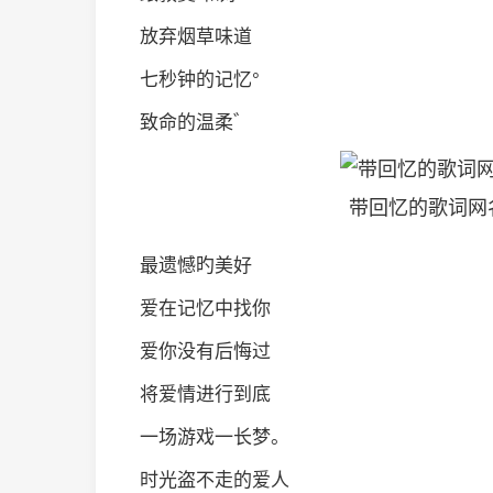
放弃烟草味道
七秒钟的记忆°
致命的温柔゛
带回忆的歌词网
最遗憾旳美好
爱在记忆中找你
爱你没有后悔过
将爱情进行到底
一场游戏一长梦。
时光盗不走的爱人