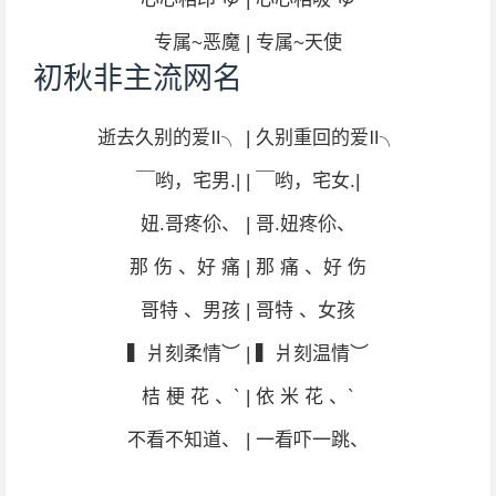
专属~恶魔 | 专属~天使
初秋非主流网名
逝去久别的爱Ⅱ╮ | 久别重回的爱Ⅱ╮
￣哟，宅男.| | ￣哟，宅女.|
妞.哥疼伱、 | 哥.妞疼伱、
那 伤 、好 痛 | 那 痛 、好 伤
哥特 、男孩 | 哥特 、女孩
▍爿刻柔情︶ | ▍爿刻温情︶
桔 梗 花 、` | 依 米 花 、`
不看不知道、 | 一看吓一跳、