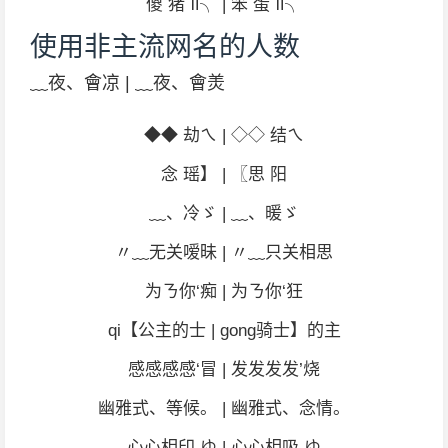
傻 猪 Ⅱ╮ | 笨 蛋 Ⅱ╮
使用非主流网名的人数
﹏夜、會凉 | ﹏夜、會羙
◆◆ 劫ㄟ | ◇◇ 结ㄟ
念 瑶】 | 〖思 阳
﹏、冷ゞ | ﹏、暖ゞ
〃﹏无关嗳昧 | 〃﹏只关相思
为ㄋ你‘痴 | 为ㄋ你‘狂
qi【公主的士 | gong骑士】的主
感感感感‘冒 | 发发发发’烧
幽雅式、等候。 | 幽雅式、念情。
心心相印 ゆ | 心心相吸 ゆ