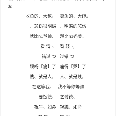
爱
收鱼的、大叔。 | 卖鱼的、大婶。
、悲伤很明媚 | 、明媚的悲伤
就比n1爸帅、 | 涐比n1妈美、
看 清 ╮ | 看 轻 ╮
错过 つ | 过错 つ
嫒嘚【痛】了 | 痛得【哭】了
贱、就是人。 | 人、就是贱。
在这等我、 | 我不等你等谁
要饭德、 | 乞讨德、
視牛、如命 | 視錢、如命