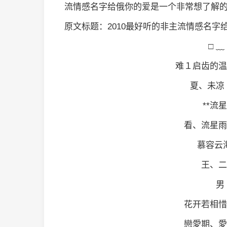
流情感名字给俄你的爱是一个非常想了解
原文标题：2010最好听的非主流情感名字
□ ﹏
难１启齿的温
夏、未凉 
**流星
看、流星雨
慕容云海
王、二
男 
花开若相惜
戀愛期、愛