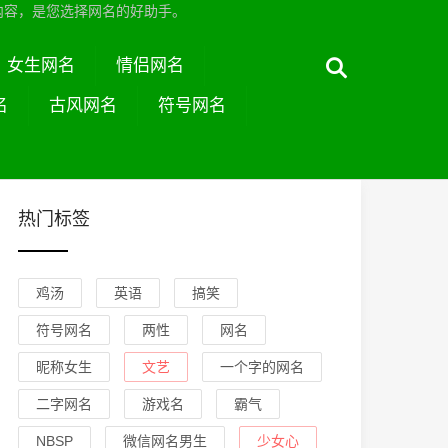
内容，是您选择网名的好助手。
女生网名
情侣网名
名
古风网名
符号网名
热门标签
鸡汤
英语
搞笑
符号网名
两性
网名
昵称女生
文艺
一个字的网名
二字网名
游戏名
霸气
NBSP
微信网名男生
少女心