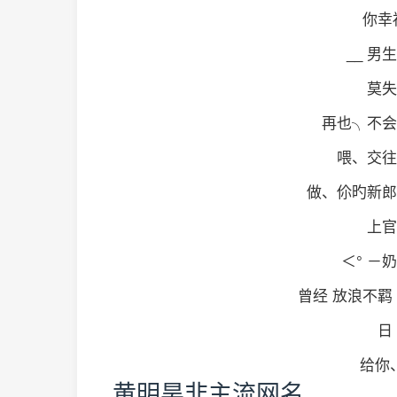
你幸福
__ 男生
莫失
再也╮不会
喂、交往
做、伱旳新郎
上官
＜° －奶
曾经 放浪不羁 
日 
给你、
黄明昊非主流网名