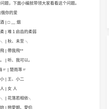
的问题，下面小编就带领大家看看这个问题。
给俄你的爱
 酒 | □ ﹏ 烟
柔 | 难１启齿的柔弱
╮ | 秋、未至 ╮
飛 | 帶我飛**
。 | 听、我可以。
〃 | 楚雨荨〃
小 | 王、小二
人 | 女 人
╮ | 花落若相依╮
妳 | 戀愛期、愛伱