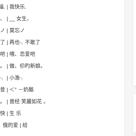
. | 我快乐.
、 | __ 女生、
ノ | 莫忘ノ
了 | 再也╮不敢了
吧 | 喂、恋爱吧
。 | 做、伱旳新娘。
╮ | 小渔╮
昔 | ＜° －奶酪
。 | 曾经 笑靥如花 。
快 | 生 乐
俄的爱 | 给