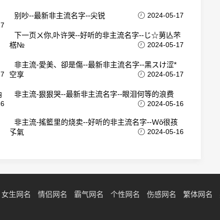
别吵--最新非主流名字--尖锐
2024-05-17
17
下一页ㄨ你,卟许哭--好听的非主流名字--じ☆莮亾芣
楛№
2024-05-17
非主流-愛美、卻是傷--最新非主流名字--黑スけ涩*
17
空享
2024-05-17
呐
非主流-狠狠哭--最新非主流名字--眼泪何等的浪费
16
2024-05-16
非主流-搖籃里的烧卖--好听的非主流名字--Ｗǒ很孩
孓氣
2024-05-16
女生网名
情侣网名
霸气网名
个性网名
伤感网名
繁体网名