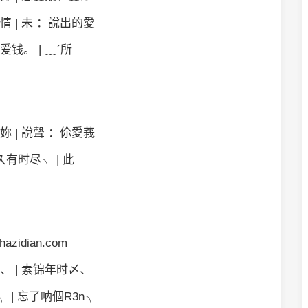
情 | 未 ：說出的愛
爱钱。 | ﹏ˊ所
妳 | 說聲 ：伱愛莪
有时尽╮ | 此
hazidian.com
、 | 素锦年时〆、
 | 忘了呐個R3n╮