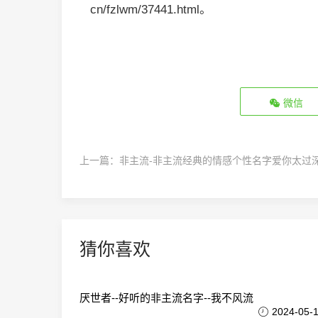
cn/fzlwm/37441.html。
微信
上一篇：
非主流-非主流经典的情感个性名字爱你太过
猜你喜欢
厌世者--好听的非主流名字--我不风流
2024-05-