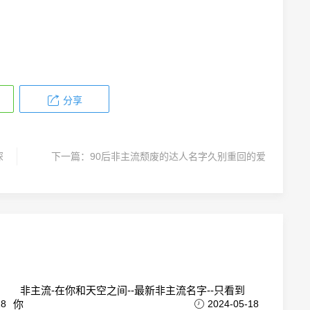
分享
深
下一篇：
90后非主流颓废的达人名字久别重回的爱
非主流-在你和天空之间--最新非主流名字--只看到
18
你
2024-05-18