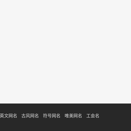
英文网名
古风网名
符号网名
唯美网名
工会名