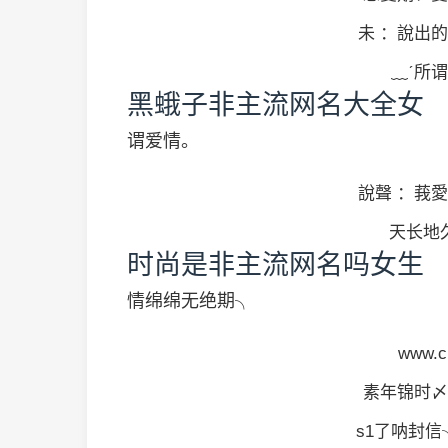
未 ：說出的
﹏ˊ所谓
黑蛾子非主流网名大全女
谓爱情。
說聲 ：莪愛
天长地久
时尚是非主流网名吗女生
情绵绵无绝期╮
www.c
素年锦时〆
s1了呐封信╮