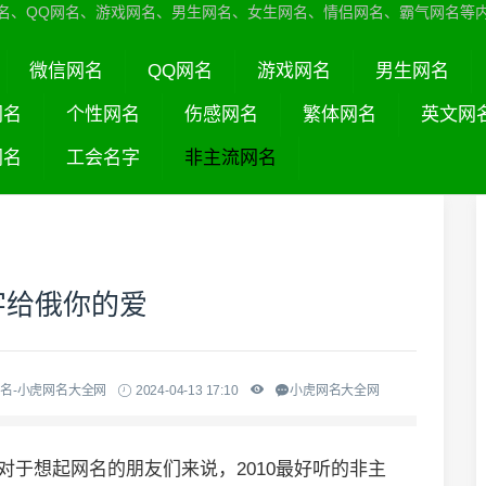
名、QQ网名、游戏网名、男生网名、女生网名、情侣网名、霸气网名等
微信网名
QQ网名
游戏网名
男生网名
网名
个性网名
伤感网名
繁体网名
英文网
网名
工会名字
非主流网名
字给俄你的爱
名-小虎网名大全网
2024-04-13 17:10
小虎网名大全网
,对于想起网名的朋友们来说，2010最好听的非主