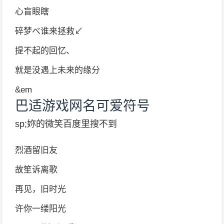
心盲眼瞎
碎梦べ谁来拯救↙
提不起的回忆、
就是没遇上未来的缘分
&em
巴适游戏网名可爱符号
sp;妳的微笑百度里搜不到
烈酒留旧友
故笙诉离歌
再见，旧时光
许你一缕阳光