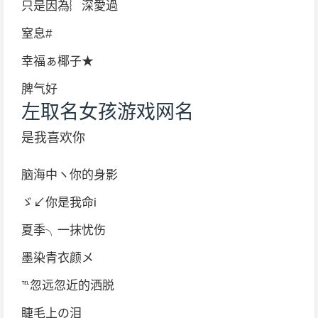
只是因為︴深愛過
窒息#
幸福ぁ椰子★
脾气好
左取名女孩游戏网名
是我喜欢你
脑海中ヽ你的身影
ゞ↙你是我命i
夏季╮一抹忧伤
墨染青衣颜メ
℡忽远忽近的洒脱
睫毛上の泪