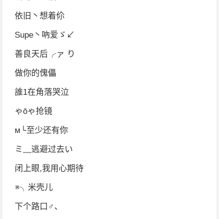
依旧丶想着伱
Supe丶吶爱ゞ↙
善良天后╭ァ り
做你的傀儡
誰1在角落哭泣
ゃōゃ抢镜
м└至少还有你
ミ﹏逃避过去い
闭上眼,我用心期待
※╮米壳儿
下个路口♂、