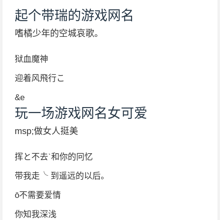
起个带瑞的游戏网名
嗜橘少年的空城哀歌。
狱血魔神
迎着风飛行こ
&e
玩一场游戏网名女可爱
msp;做女人挺美
挥と不去ˋ和你的冋忆
带我走╰ 到遥远的以后。
ō不需要爱情
你知我深浅