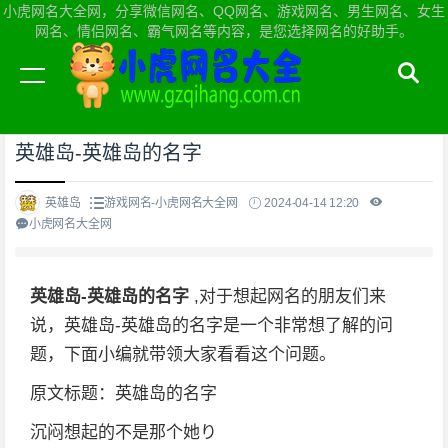
小虎网名大全网，分享微信网名、QQ网名、游戏网名、男生网名、女生
网名、情侣网名、霸气网名等内容，是您选择网名的好助手。
当前位置：
小虎网名大全网首页
>
游戏网名
英雄岛-英雄岛的名字
英雄岛
游戏网名-小虎网名大全网
2024-04-14 12:20
小虎网名大全网
英雄岛-英雄岛的名字
,对于想起网名的朋友们来
说，英雄岛-英雄岛的名字是一个非常想了解的问
题，下面小编就带领大家看看这个问题。
原文标题：英雄岛的名字
沉闷想起的不是那个她り