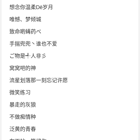
想念你温柔Dē岁月
唯憾、梦倾城
致命啲蝳药べ
手揣兜兜丶谁也不爱
ご物是╃人非彡
窝窝吧的神
流星划落那一刻忘记许愿
微笑练习
暴走的灰狼
不做痴情种
泛黄的青春