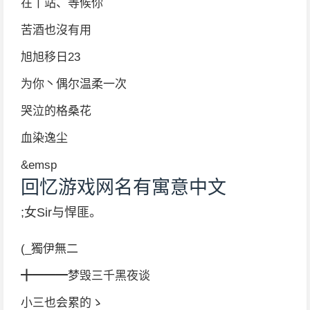
在丅站、等候你
苦酒也沒有用
旭旭移日23
为你丶偶尔温柔一次
哭泣的格桑花
血染逸尘
&emsp
回忆游戏网名有寓意中文
;女Sir与悍匪。
(_獨伊無二
╋━━━梦毁三千黑夜谈
小三也会累的ゝ