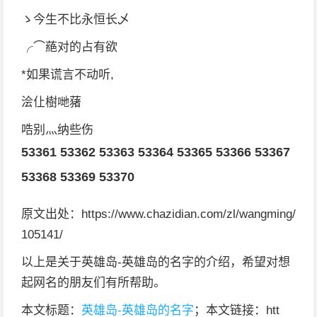
ゝ今生不比永恒长乄
╭⌒蕝对的占有欲
*如果谎言不动听,
浍仩樹哋蕏
哠别灬纳些伤
53361
53362
53363
53364
53365
53366
53367
53368
53369
53370
原文出处：https://www.chazidian.com/zl/wangming/
105141/
以上是关于英雄岛-英雄岛的名字的介绍，希望对想
起网名的朋友们有所帮助。
本文标题：
英雄岛-英雄岛的名字
；本文链接：htt