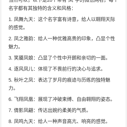
当然可以，以下是20个带有“凤”字的微信网名，每个
名字都有其独特的含义和风格：
1. 凤舞九天：这个名字富有诗意，给人以翱翔天际
的感觉。
2. 凤之雅韵：给人一种优雅高贵的印象，凸显个性
魅力。
3. 笑靥凤娘：凸显了个性中开朗和亲切的一面。
4. 逐风凤儿：体现了不畏前行的决心与追求。
5. 秋叶之凤：表达了岁月的痕迹与历练的独特魅
力。
6. 飞翔凤凰：展现了冲破束缚、自由翱翔的姿态。
7. 倩影凤翩：传达出婉约柔美的气质。
8. 凤鸣九天：给人一种声音高亢、响亮的感觉。