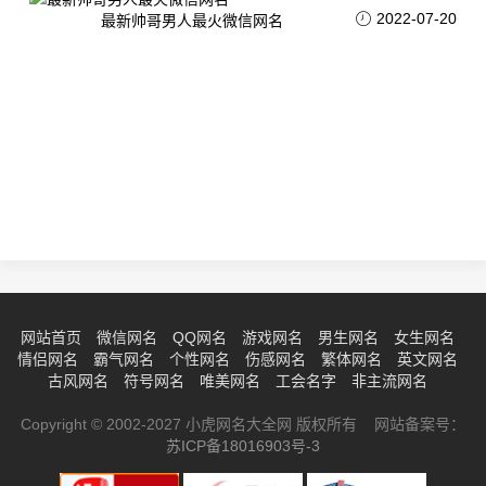
2022-07-20
最新帅哥男人最火微信网名
网站首页
微信网名
QQ网名
游戏网名
男生网名
女生网名
情侣网名
霸气网名
个性网名
伤感网名
繁体网名
英文网名
古风网名
符号网名
唯美网名
工会名字
非主流网名
Copyright © 2002-2027 小虎网名大全网 版权所有 网站备案号：
苏ICP备18016903号-3