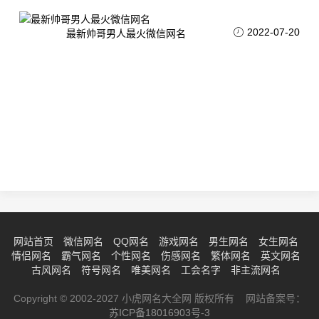
2022-07-20
最新帅哥男人最火微信网名
网站首页
微信网名
QQ网名
游戏网名
男生网名
女生网名
情侣网名
霸气网名
个性网名
伤感网名
繁体网名
英文网名
古风网名
符号网名
唯美网名
工会名字
非主流网名
Copyright © 2002-2027 小虎网名大全网 版权所有 网站备案号：
苏ICP备18016903号-3