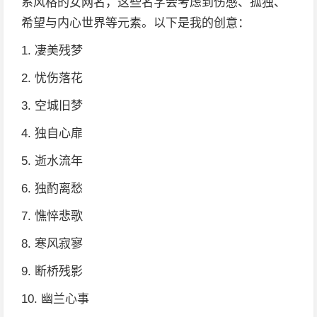
系风格的女网名，这些名字会考虑到伤感、孤独、
希望与内心世界等元素。以下是我的创意：
1. 凄美残梦
2. 忧伤落花
3. 空城旧梦
4. 独自心扉
5. 逝水流年
6. 独酌离愁
7. 憔悴悲歌
8. 寒风寂寥
9. 断桥残影
10. 幽兰心事