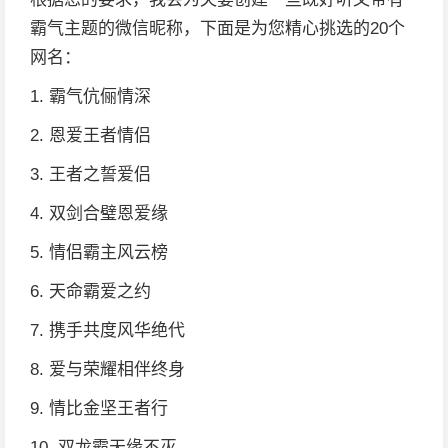
霸气主题的微信昵称，下面是为您精心挑选的20个
网名：
1. 霸气伉俪情深
2. 恩爱王者情侣
3. 王者之誓爱侣
4. 双剑合璧恩爱缘
5. 情侣霸主风云榜
6. 天命霸爱之约
7. 携手共度风华绝代
8. 爱与荣耀相伴终身
9. 情比金坚王者行
10. 双龙霸天缘不灭