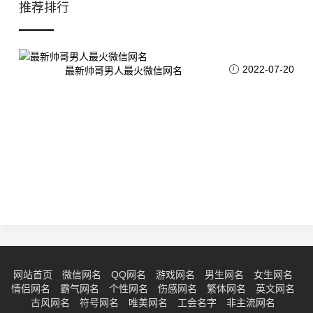
推荐排行
2022-07-20
最新帅哥男人最火微信网名
网站首页
微信网名
QQ网名
游戏网名
男生网名
女生网名
情侣网名
霸气网名
个性网名
伤感网名
繁体网名
英文网名
古风网名
符号网名
唯美网名
工会名字
非主流网名