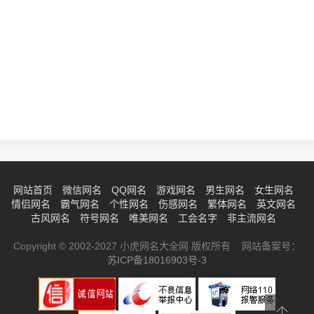
网站首页
微信网名
QQ网名
游戏网名
男生网名
女生网名
情侣网名
霸气网名
个性网名
伤感网名
繁体网名
英文网名
古风网名
符号网名
唯美网名
工会名字
非主流网名
Copyright © 2002-2027 小虎网名大全网 版权所有 网站备案号：
苏ICP备18016903号-3